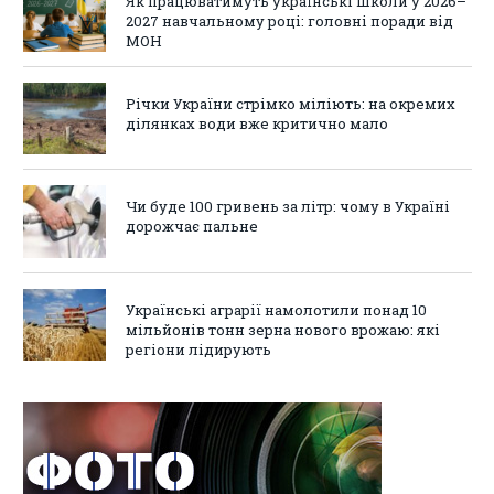
Як працюватимуть українські школи у 2026–
2027 навчальному році: головні поради від
МОН
Річки України стрімко міліють: на окремих
ділянках води вже критично мало
Чи буде 100 гривень за літр: чому в Україні
дорожчає пальне
Українські аграрії намолотили понад 10
мільйонів тонн зерна нового врожаю: які
регіони лідирують