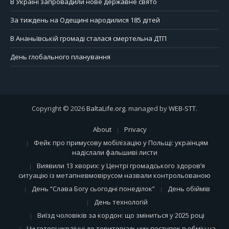
В Україні запровадили нове державне свято
За тиждень на Одещині народилися 185 дітей
В Ананьївській громаді сталася смертельна ДТП
День глобального планування
Copyright © 2026
BaltaLife.org
. managed by
WEB-STT
.
About
Privacy
Фейк про примусову мобілізацію у Польщі: українцям
надіслали фальшиві листи
Виявили 13 хворих: у Центрі громадського здоров’я
ситуацію із метапневмовірусом назвали контрольованою
День “Слава Богу сьогодні понеділок”
День обіймів
День технологій
Виїзд чоловіків за кордон: що зміниться у 2025 році
Чи готові українці до територіальних поступок в обмін на