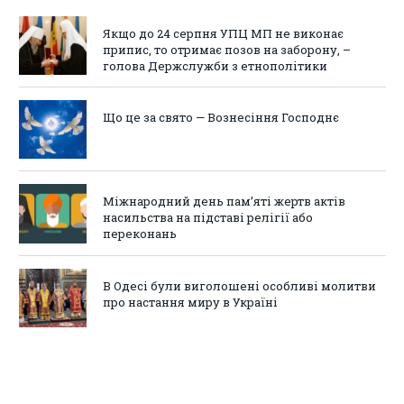
Якщо до 24 серпня УПЦ МП не виконає
припис, то отримає позов на заборону, –
голова Держслужби з етнополітики
Що це за свято — Вознесіння Господнє
Міжнародний день пам’яті жертв актів
насильства на підставі релігії або
переконань
В Одесі були виголошені особливі молитви
про настання миру в Україні