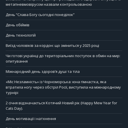
метапневмовірусом назвали контрольованою
День “Слава Богу сьогодні понеділок”
День обіймів
День технологій
Виїзд чоловіків за кордон: що зміниться у 2025 році
Чи готові українці до територіальних поступок в обмін на мир:
опитування
Міжнародний день здоров’я душі та тіла
«Міс Незламність» із Чорноморська: юна гімнастка, яка
втратила ногу через обстріл Росії, виступила на міжнародному
турнірі
2 січня відзначається Котячий Новий рік (Happy Mew Year for
Cats Day).
День мотивації і натхнення