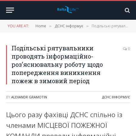
YOU ARE AT:
Home
ДСНС інформує
Подільські рятувальники проводять інформаційно-розʼяснювальну роботу щодо попередження виникнення пожеж в зимовий період
»
»
Подільські рятувальники
0
проводять інформаційно-
розʼяснювальну роботу щодо
попередження виникнення
пожеж в зимовий період
BY
ALEXANDR GRAMOTIN
ДСНС ІНФОРМУЄ
Цього разу фахівці ДСНС спільно із
членами МІСЦЕВОЇ ПОЖЕЖНОЇ
КОМАНДИ провели інформаційні