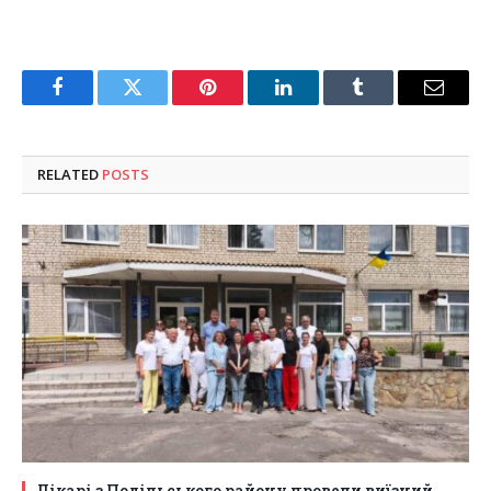
Facebook
Twitter
Pinterest
LinkedIn
Tumblr
Email
RELATED
POSTS
Лікарі з Подільського району провели виїзний