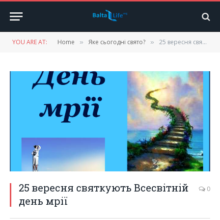
YOU ARE AT:
Home
Яке сьогодні свято?
25 вересня святкують Всесвітній день мрії
»
»
25 вересня святкують Всесвітній
0
день мрії