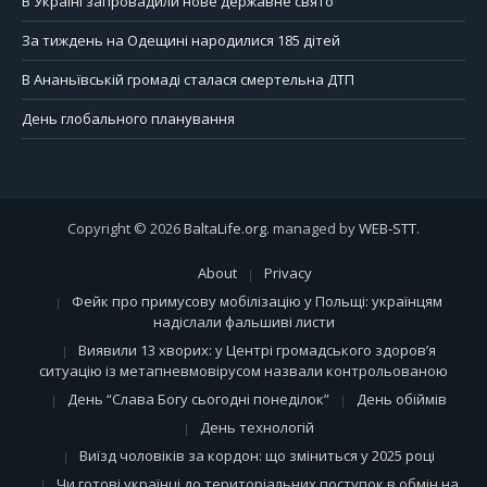
В Україні запровадили нове державне свято
За тиждень на Одещині народилися 185 дітей
В Ананьївській громаді сталася смертельна ДТП
День глобального планування
Copyright © 2026
BaltaLife.org
. managed by
WEB-STT
.
About
Privacy
Фейк про примусову мобілізацію у Польщі: українцям
надіслали фальшиві листи
Виявили 13 хворих: у Центрі громадського здоров’я
ситуацію із метапневмовірусом назвали контрольованою
День “Слава Богу сьогодні понеділок”
День обіймів
День технологій
Виїзд чоловіків за кордон: що зміниться у 2025 році
Чи готові українці до територіальних поступок в обмін на