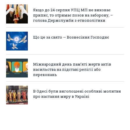
Якщо до 24 серпня УПЦ МП не виконає
припис, то отримає позов на заборону, –
голова Держслужби з етнополітики
Що це за свято — Вознесіння Господнє
Міжнародний день пам’яті жертв актів
насильства на підставі релігії або
переконань
В Одесі були виголошені особливі молитви
про настання миру в Україні