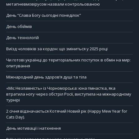
метапневмовірусом назвали контрольованою
День “Слава Богу сьогодні понеділок”
День обіймів
День технологій
Виїзд чоловіків за кордон: що зміниться у 2025 році
Чи готові українці до територіальних поступок в обмін на мир:
опитування
Міжнародний день здоров’я душі та тіла
«Міс Незламність» із Чорноморська: юна гімнастка, яка
втратила ногу через обстріл Росії, виступила на міжнародному
турнірі
2 січня відзначається Котячий Новий рік (Happy Mew Year for
Cats Day).
День мотивації і натхнення