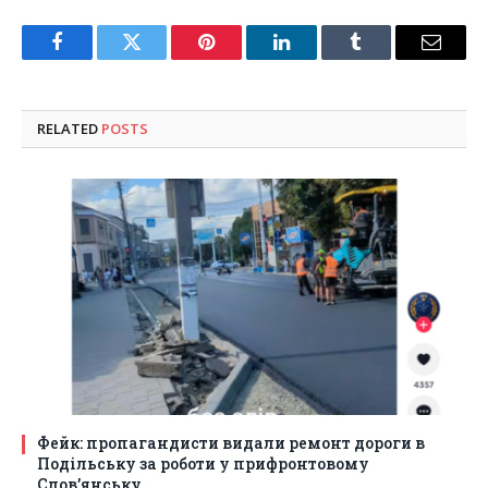
Facebook
Twitter
Pinterest
LinkedIn
Tumblr
Email
RELATED
POSTS
Фейк: пропагандисти видали ремонт дороги в
Подільську за роботи у прифронтовому
Слов’янську