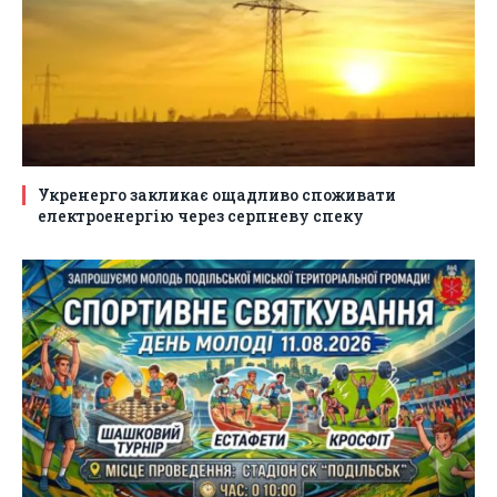
Укренерго закликає ощадливо споживати
електроенергію через серпневу спеку