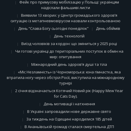
Фейк про примусову мобілізацію у Польщі: українцям
надіслали фальшиві листи
Виявили 13 хворих: у Центрі громадського здоров’я
ситуацію із метапневмовірусом назвали контрольованою
День “Слава Богу сьогодні понеділок”
День обіймів
День технологій
Виїзд чоловіків за кордон: що зміниться у 2025 році
Чи готові українці до територіальних поступок в обмін на
мир: опитування
Міжнародний день здоров’я душі та тіла
«Міс Незламність» із Чорноморська: юна гімнастка, яка
втратила ногу через обстріл Росії, виступила на міжнародному
турнірі
2 січня відзначається Котячий Новий рік (Happy Mew Year
for Cats Day).
День мотивації і натхнення
В Україні запровадили нове державне свято
За тиждень на Одещині народилися 185 дітей
В Ананьївській громаді сталася смертельна ДТП