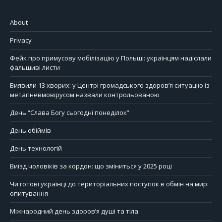
About
Privacy
Фейк про примусову мобілізацію у Польщі: українцям надіслали
фальшиві листи
Виявили 13 хворих: у Центрі громадського здоров’я ситуацію із
метапневмовірусом назвали контрольованою
День “Слава Богу сьогодні понеділок”
День обіймів
День технологій
Виїзд чоловіків за кордон: що зміниться у 2025 році
Чи готові українці до територіальних поступок в обмін на мир:
опитування
Міжнародний день здоров’я душі та тіла