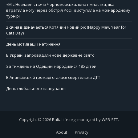
«Міс Незламність» із Чорноморська: юна гімнастка, яка
втратила ногу через обстріл Росії, виступила на міжнародному
турнірі
2 січня відзначається Котячий Новий рік (Happy Mew Year for
Cats Day).
День мотивації і натхнення
В Україні запровадили нове державне свято
За тиждень на Одещині народилися 185 дітей
В Ананьївській громаді сталася смертельна ДТП
День глобального планування
Copyright © 2026
BaltaLife.org
. managed by
WEB-STT
.
About
Privacy