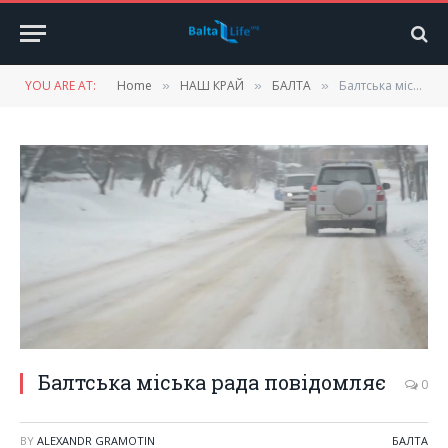
YOU ARE AT:
Home
НАШ КРАЙ
БАЛТА
Балтська мiська рада повiдомляє
»
»
»
Балтська мiська рада повiдомляє
0
BY
ALEXANDR GRAMOTIN
БАЛТА