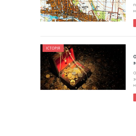
п
н
ІСТОРІЯ
О
з
О
з
н