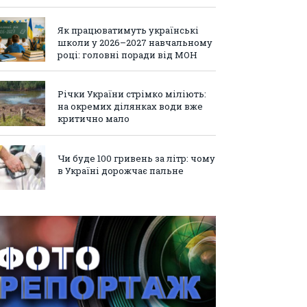
Як працюватимуть українські
школи у 2026–2027 навчальному
році: головні поради від МОН
Річки України стрімко міліють:
на окремих ділянках води вже
критично мало
Чи буде 100 гривень за літр: чому
в Україні дорожчає пальне