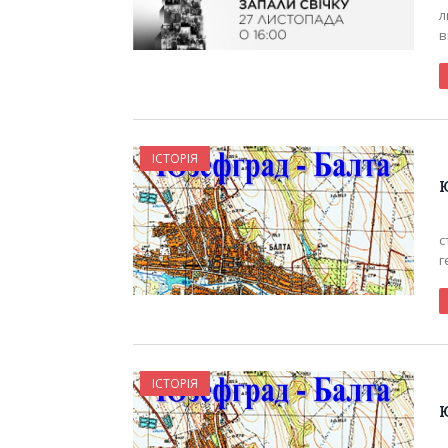
л
в
ІСТОРІЯ
Ю
Ю
с
г
ІСТОРІЯ
Ю