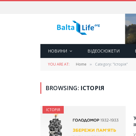
НОВИНИ
ВІДЕОСЮЖЕТИ
YOU ARE AT:
Home
Category: "Історія"
»
BROWSING:
ІСТОРІЯ
ІСТОРІЯ
У
п
У