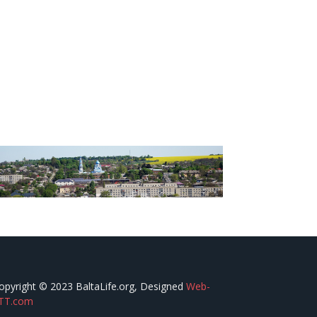
opyright © 2023 BaltaLife.org, Designed
Web-
TT.com