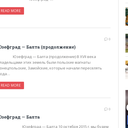
READ MORE
0
зефград — Балта (продолжение)
зефград — Балта (продолжение) В XVII века
ладельцами этих земель были польские магнаты
онецпольские, Замойские, которые начали переселять
юда…
READ MORE
0
Юзефград — Балта
зефград — Балта 10 октября 2015 г. мы будем