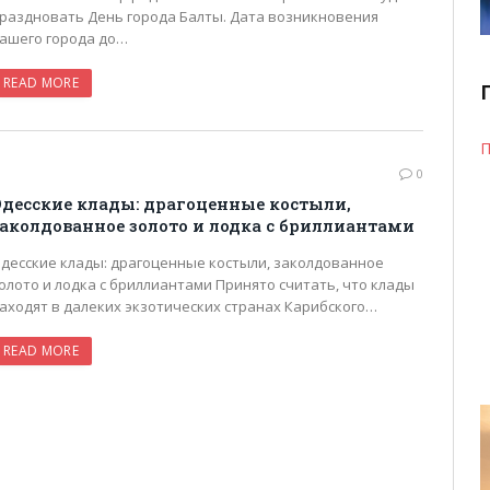
раздновать День города Балты. Дата возникновения
ашего города до…
READ MORE
П
0
десские клады: драгоценные костыли,
аколдованное золото и лодка с бриллиантами
десские клады: драгоценные костыли, заколдованное
олото и лодка с бриллиантами Принято считать, что клады
аходят в далеких экзотических странах Карибского…
READ MORE