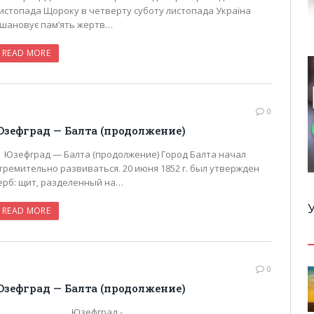
истопада Щороку в четверту суботу листопада Україна
шановує пам’ять жертв…
READ MORE
0
зефград — Балта (продолжение)
зефград — Балта (продолжение) Город Балта начал
тремительно развиваться. 20 июня 1852 г. был утвержден
ерб: щит, разделенный на…
READ MORE
0
зефград — Балта (продолжение)
Юзефград -…