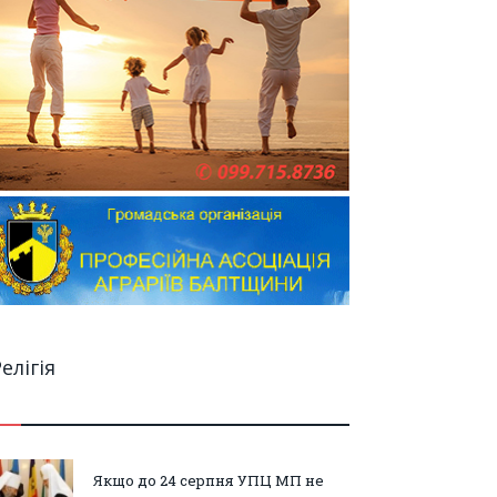
елігія
Якщо до 24 серпня УПЦ МП не