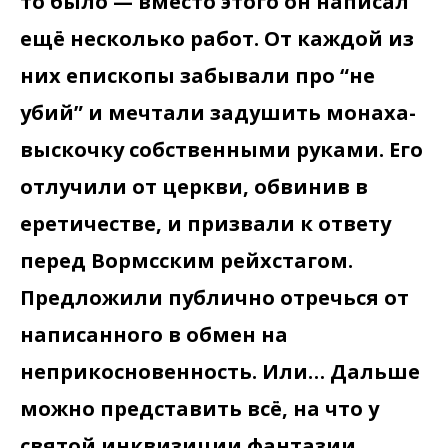
то было — вместо этого он написал
ещё несколько работ. От каждой из
них епископы забывали про “не
убий” и мечтали задушить монаха-
выскочку собственными руками. Его
отлучили от церкви, обвинив в
еретичестве, и призвали к ответу
перед Вормсcким рейхстагом.
Предложили публично отречься от
написанного в обмен на
неприкосновенность. Или… Дальше
можно представить всё, на что у
святой инквизиции фантазии