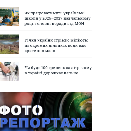
Як працюватимуть українські
школи у 2026–2027 навчальному
році: головні поради від МОН
Річки України стрімко міліють:
на окремих ділянках води вже
критично мало
Чи буде 100 гривень за літр: чому
в Україні дорожчає пальне