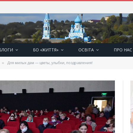
БЛОГИ
БО «ЖИТТЯ»
ОСВІТА
ПРО НАС
Для милых дам — цветы, улыбки, поздравления!
»