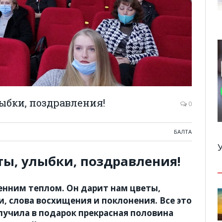
ыбки, поздравления!
0
БАЛТА
ы, улыбки, поздравления!
енним теплом. Он дарит нам цветы,
, слова восхищения и поклонения. Все это
учила в подарок прекрасная половина