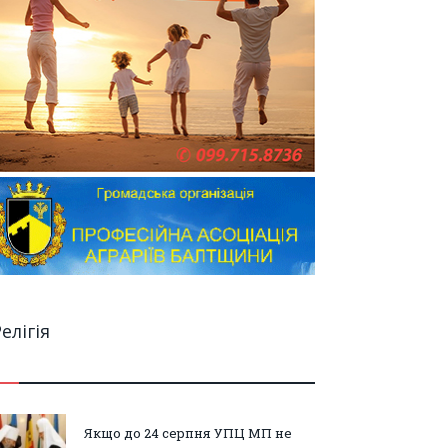
елігія
Якщо до 24 серпня УПЦ МП не