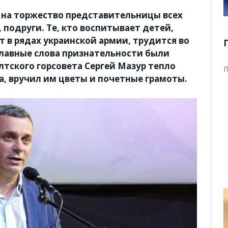
 на торжество представительницы всех
 подруги. Те, кто воспитывает детей,
т в рядах украинской армии, трудится во
главные слова признательности были
лтского горсовета Сергей Мазур тепло
П
а, вручил им цветы и почетные грамоты.