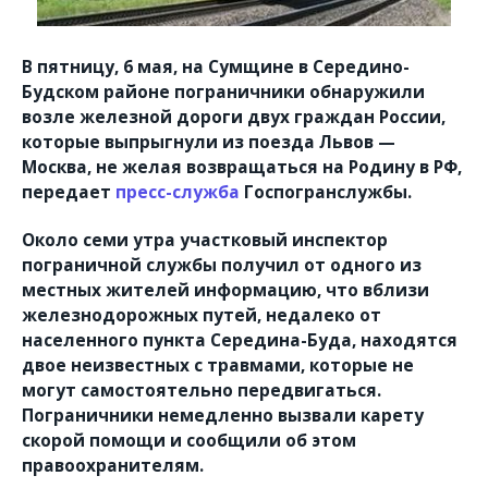
В пятницу, 6 мая, на Сумщине в Середино-
Будском районе пограничники обнаружили
возле железной дороги двух граждан России,
которые выпрыгнули из поезда Львов —
Москва, не желая возвращаться на Родину в РФ,
передает
пресс-служба
Госпогранслужбы.
Около семи утра участковый инспектор
пограничной службы получил от одного из
местных жителей информацию, что вблизи
железнодорожных путей, недалеко от
населенного пункта Середина-Буда, находятся
двое неизвестных с травмами, которые не
могут самостоятельно передвигаться.
Пограничники немедленно вызвали карету
скорой помощи и сообщили об этом
правоохранителям.