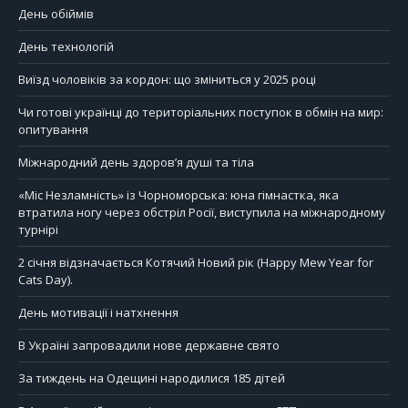
День обіймів
День технологій
Виїзд чоловіків за кордон: що зміниться у 2025 році
Чи готові українці до територіальних поступок в обмін на мир:
опитування
Міжнародний день здоров’я душі та тіла
«Міс Незламність» із Чорноморська: юна гімнастка, яка
втратила ногу через обстріл Росії, виступила на міжнародному
турнірі
2 січня відзначається Котячий Новий рік (Happy Mew Year for
Cats Day).
День мотивації і натхнення
В Україні запровадили нове державне свято
За тиждень на Одещині народилися 185 дітей