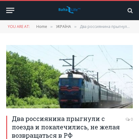
YOU ARE AT:
Home
УКРАЇНА
Два россиянина прыгнули с поезда и покалечились, не желая возвращаться в РФ
»
»
Два россиянина прыгнули с
0
поезда и покалечились, не желая
возвращаться в РФ