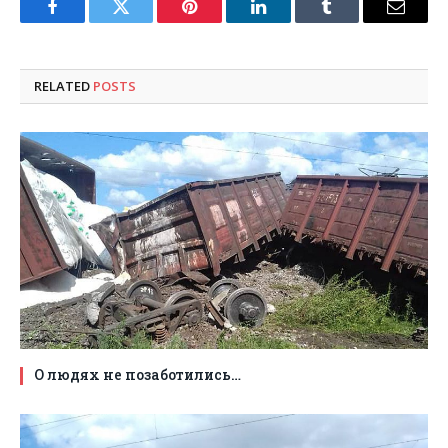
Facebook
Twitter
Pinterest
LinkedIn
Tumblr
Email
RELATED
POSTS
О людях не позаботились…