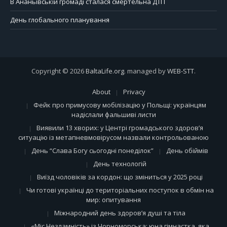
В Ананьївській громаді сталася смертельна ДТП
День глобального планування
Copyright © 2026
BaltaLife.org
. managed by
WEB-STT
.
About
Privacy
Фейк про примусову мобілізацію у Польщі: українцям
надіслали фальшиві листи
Виявили 13 хворих: у Центрі громадського здоров’я
ситуацію із метапневмовірусом назвали контрольованою
День “Слава Богу сьогодні понеділок”
День обіймів
День технологій
Виїзд чоловіків за кордон: що зміниться у 2025 році
Чи готові українці до територіальних поступок в обмін на
мир: опитування
Міжнародний день здоров’я душі та тіла
«Міс Незламність» із Чорноморська: юна гімнастка, яка