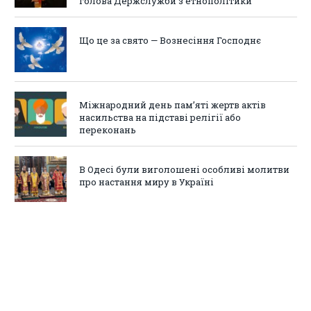
голова Держслужби з етнополітики
Що це за свято — Вознесіння Господнє
Міжнародний день пам’яті жертв актів
насильства на підставі релігії або
переконань
В Одесі були виголошені особливі молитви
про настання миру в Україні