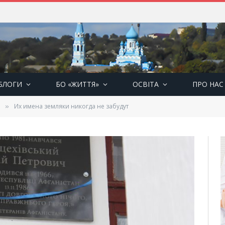
БЛОГИ
БО «ЖИТТЯ»
ОСВІТА
ПРО НАС
Их имена земляки никогда не забудут
»