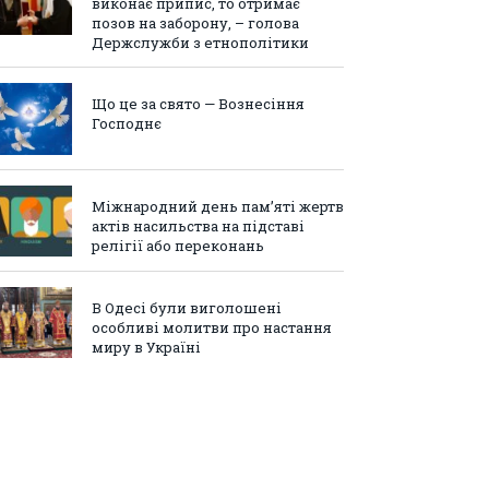
виконає припис, то отримає
позов на заборону, – голова
Держслужби з етнополітики
Що це за свято — Вознесіння
Господнє
Міжнародний день пам’яті жертв
актів насильства на підставі
релігії або переконань
В Одесі були виголошені
особливі молитви про настання
миру в Україні