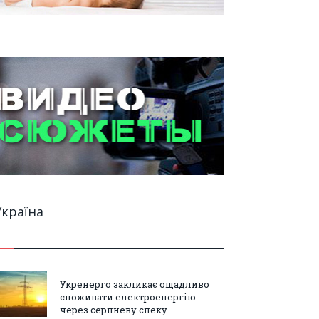
Україна
Укренерго закликає ощадливо
споживати електроенергію
через серпневу спеку