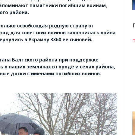
апоминают памятники погибшим воинам,
ого района.
только освобождая родную страну от
азад для советских воинов закончилась война
ернулись в Украину 3360 ее сыновей.
П
тана Балтского района при поддержке
ь о наших земляках в городе и селах района,
ные доски с именами погибших воинов-