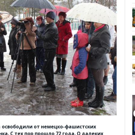
ка освободили от немецко-фашистских
ка. С тех пор прошло 72 года. О далеких