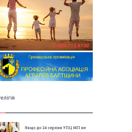
елігія
Якщо до 24 серпня УПЦ МП не