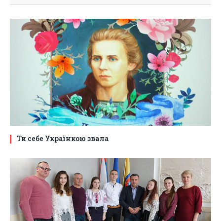
Ти себе Українкою звала