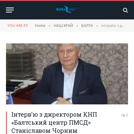
YOU ARE AT:
Home
НАШ КРАЙ
БАЛТА
Інтерв’ю з директором КНП «Балтський центр ПМСД» Станіславом Чорним
»
»
»
Інтерв’ю з директором КНП
0
«Балтський центр ПМСД»
Станіславом Чорним