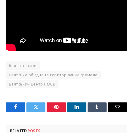
балта новини
Балтська об'єднана територіальна громада
Балтський центр ПМСД
Facebook
Twitter
Pinterest
LinkedIn
Tumblr
Email
RELATED
POSTS