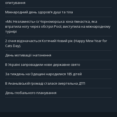
опитування
Міжнародний день здоров’я душі та тіла
«Міс Незламність» із Чорноморська: юна гімнастка, яка
втратила ногу через обстріл Росії, виступила на міжнародному
турнірі
2 січня відзначається Котячий Новий рік (Happy Mew Year for
Cats Day).
День мотивації і натхнення
В Україні запровадили нове державне свято
За тиждень на Одещині народилися 185 дітей
В Ананьївській громаді сталася смертельна ДТП
День глобального планування