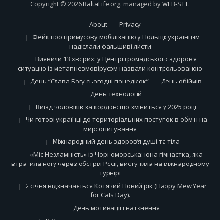
Copyright © 2026
BaltaLife.org
. managed by
WEB-STT
.
About
Privacy
Фейк про примусову мобілізацію у Польщі: українцям
надіслали фальшиві листи
Виявили 13 хворих: у Центрі громадського здоров’я
ситуацію із метапневмовірусом назвали контрольованою
День “Слава Богу сьогодні понеділок”
День обіймів
День технологій
Виїзд чоловіків за кордон: що зміниться у 2025 році
Чи готові українці до територіальних поступок в обмін на
мир: опитування
Міжнародний день здоров’я душі та тіла
«Міс Незламність» із Чорноморська: юна гімнастка, яка
втратила ногу через обстріл Росії, виступила на міжнародному
турнірі
2 січня відзначається Котячий Новий рік (Happy Mew Year
for Cats Day).
День мотивації і натхнення