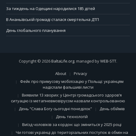
За тиждень на Одещині народилися 185 дітей
В Ананьївській громаді сталася смертельна ДТП
День глобального планування
Copyright © 2026
BaltaLife.org
. managed by
WEB-STT
.
About
Privacy
Фейк про примусову мобілізацію у Польщі: українцям
надіслали фальшиві листи
Виявили 13 хворих: у Центрі громадського здоров’я
ситуацію із метапневмовірусом назвали контрольованою
День “Слава Богу сьогодні понеділок”
День обіймів
День технологій
Виїзд чоловіків за кордон: що зміниться у 2025 році
Чи готові українці до територіальних поступок в обмін на