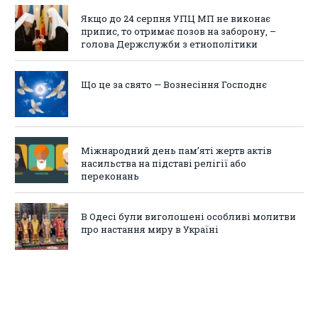
Якщо до 24 серпня УПЦ МП не виконає
припис, то отримає позов на заборону, –
голова Держслужби з етнополітики
Що це за свято — Вознесіння Господнє
Міжнародний день пам’яті жертв актів
насильства на підставі релігії або
переконань
В Одесі були виголошені особливі молитви
про настання миру в Україні