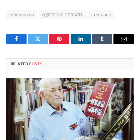
губернатор
ОДЕССКАЯ ОБЛАСТЬ
степанов
Facebook
Twitter
Pinterest
LinkedIn
Tumblr
Email
RELATED
POSTS