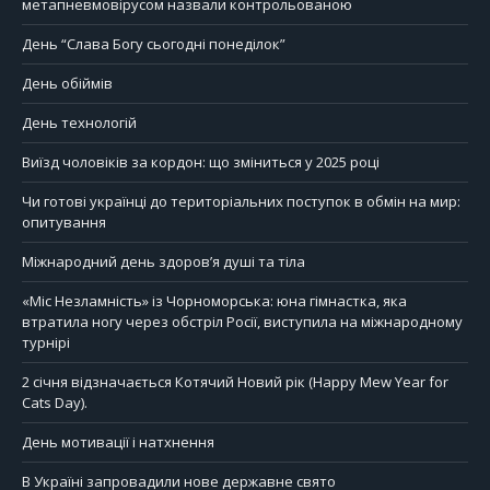
метапневмовірусом назвали контрольованою
День “Слава Богу сьогодні понеділок”
День обіймів
День технологій
Виїзд чоловіків за кордон: що зміниться у 2025 році
Чи готові українці до територіальних поступок в обмін на мир:
опитування
Міжнародний день здоров’я душі та тіла
«Міс Незламність» із Чорноморська: юна гімнастка, яка
втратила ногу через обстріл Росії, виступила на міжнародному
турнірі
2 січня відзначається Котячий Новий рік (Happy Mew Year for
Cats Day).
День мотивації і натхнення
В Україні запровадили нове державне свято