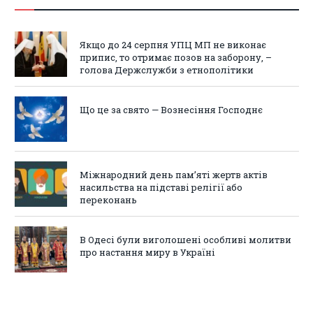
Якщо до 24 серпня УПЦ МП не виконає
припис, то отримає позов на заборону, –
голова Держслужби з етнополітики
Що це за свято — Вознесіння Господнє
Міжнародний день пам’яті жертв актів
насильства на підставі релігії або
переконань
В Одесі були виголошені особливі молитви
про настання миру в Україні