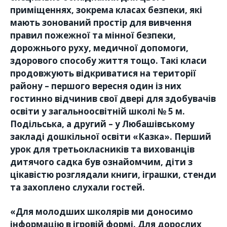
приміщеннях, зокрема класах безпеки, які
мають зонований простір для вивчення
правил пожежної та мінної безпеки,
дорожнього руху, медичної допомоги,
здорового способу життя тощо. Такі класи
продовжують відкриватися на території
району – першого вересня один із них
гостинно відчинив свої двері для здобувачів
освіти у загальноосвітній школі № 5 м.
Подільська, а другий – у Любашівському
закладі дошкільної освіти «Казка». Перший
урок для третьокласників та вихованців
дитячого садка був ознайомчим, діти з
цікавістю розглядали книги, іграшки, стенди
та захоплено слухали гостей.
«Для молодших школярів ми доносимо
інформацію в ігровій формі. Для дорослих