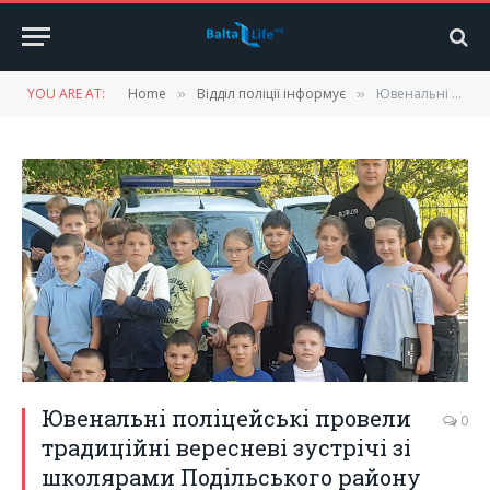
YOU ARE AT:
Home
Відділ поліції інформує
Ювенальні поліцейські провели традиційні вересневі зустрічі зі школярами Подільського району
»
»
Ювенальні поліцейські провели
0
традиційні вересневі зустрічі зі
школярами Подільського району