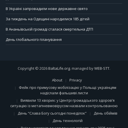
В Україні запровадили нове державне свято
За тиждень на Одещині народилися 185 дітей
В Ананьївській громаді сталася смертельна ДТП
День глобального планування
Copyright © 2026
BaltaLife.org
. managed by
WEB-STT
.
About
Privacy
Фейк про примусову мобілізацію у Польщі: українцям
надіслали фальшиві листи
Виявили 13 хворих: у Центрі громадського здоров’я
ситуацію із метапневмовірусом назвали контрольованою
День “Слава Богу сьогодні понеділок”
День обіймів
День технологій