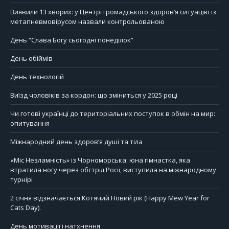
Виявили 13 хворих: у Центрі громадського здоров’я ситуацію із
метапневмовірусом назвали контрольованою
День “Слава Богу сьогодні понеділок”
День обіймів
День технологій
Виїзд чоловіків за кордон: що зміниться у 2025 році
Чи готові українці до територіальних поступок в обмін на мир:
опитування
Міжнародний день здоров’я душі та тіла
«Міс Незламність» із Чорноморська: юна гімнастка, яка
втратила ногу через обстріл Росії, виступила на міжнародному
турнірі
2 січня відзначається Котячий Новий рік (Happy Mew Year for
Cats Day).
День мотивації і натхнення