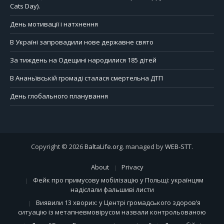
Cats Day).
День мотивації і натхнення
В Україні запровадили нове державне свято
За тиждень на Одещині народилися 185 дітей
В Ананьївській громаді сталася смертельна ДТП
День глобального планування
Copyright © 2026
BaltaLife.org
. managed by
WEB-STT
.
About
Privacy
Фейк про примусову мобілізацію у Польщі: українцям
надіслали фальшиві листи
Виявили 13 хворих: у Центрі громадського здоров’я
ситуацію із метапневмовірусом назвали контрольованою