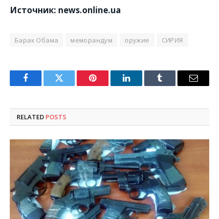
Источник: news.online.ua
Барак Обама
меморандум
оружие
СИРИЯ
Facebook
Twitter
Pinterest
LinkedIn
Tumblr
Email
RELATED
POSTS