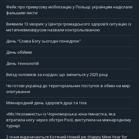
Фейк про примусову мобілізацію у Польщі: українцям надіслали
фальшиві листи
Виявили 13 хворих: у Центрі громадського здоров’я ситуацію із
метапневмовірусом назвали контрольованою
День “Слава Богу сьогодні понеділок”
День обіймів
День технологій
Виїзд чоловіків за кордон: що зміниться у 2025 році
Чи готові українці до територіальних поступок в обмін на мир:
опитування
Міжнародний день здоров’я душі та тіла
«Міс Незламність» із Чорноморська: юна гімнастка, яка
втратила ногу через обстріл Росії, виступила на міжнародному
турнірі
2 січня відзначається Котячий Новий рік (Happy Mew Year for