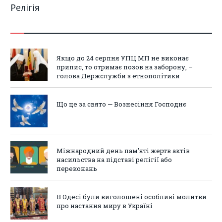
Релігія
Якщо до 24 серпня УПЦ МП не виконає
припис, то отримає позов на заборону, –
голова Держслужби з етнополітики
Що це за свято — Вознесіння Господнє
Міжнародний день пам’яті жертв актів
насильства на підставі релігії або
переконань
В Одесі були виголошені особливі молитви
про настання миру в Україні