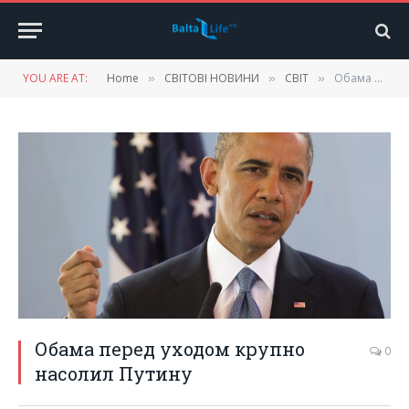
YOU ARE AT:
Home
СВІТОВІ НОВИНИ
СВІТ
Обама перед уходом крупно насолил Путину
»
»
»
Обама перед уходом крупно
0
насолил Путину