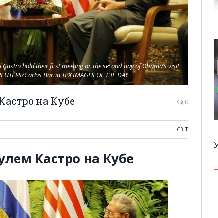
Castro hold their first meeting on the second day of Obama's visit
 REUTERS/Carlos Barria TPX IMAGES OF THE DAY
Кастро на Кубе
0
СВІТ
улем Кастро на Кубе