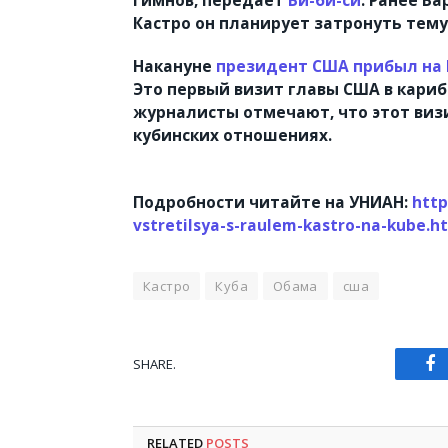
Кастро он планирует затронуть тему
Накануне
президент США прибыл на
Это первый визит главы США в карибс
журналисты отмечают, что этот виз
кубинских отношениях.
Подробности читайте на УНИАН:
http
vstretilsya-s-raulem-kastro-na-kube.h
Кастро
Куба
Обама
сша
SHARE.
Fa
RELATED
POSTS