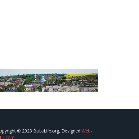
opyright © 2023 BaltaLife.org, Designed
Web-
TT.com