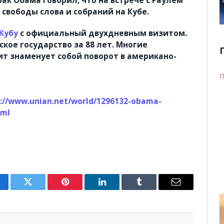
 свободы слова и собраний на Кубе.
 Кубу
с официальный двухдневным визитом.
кое государство за 88 лет. Многие
ит знаменует собой поворот в американо-
П
://www.unian.net/world/1296132-obama-
tml
cebook
Twitter
Pinterest
LinkedIn
Tumblr
Email