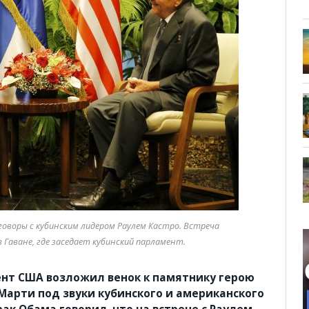
оворы с кубинским лидером Раулем Кастро. Встреча
 Гаване, где заседает кубинский парламент.
нт США возложил венок к памятнику герою
Марти под звуки кубинского и американского
арак Обама говорил, что на встрече с Раулем