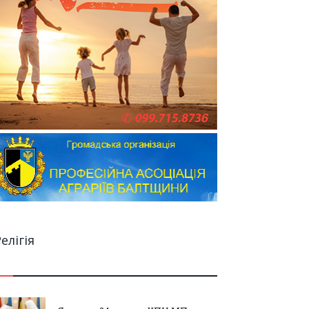
елігія