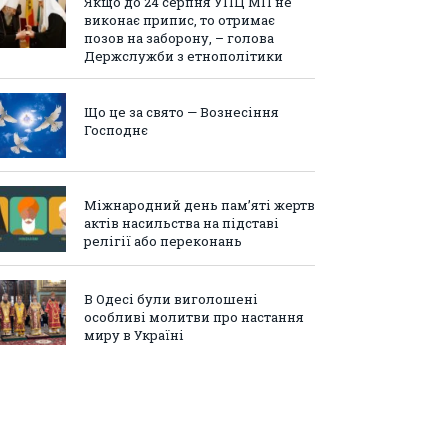
Якщо до 24 серпня УПЦ МП не
виконає припис, то отримає
позов на заборону, – голова
Держслужби з етнополітики
Що це за свято — Вознесіння
Господнє
Міжнародний день пам’яті жертв
актів насильства на підставі
релігії або переконань
В Одесі були виголошені
особливі молитви про настання
миру в Україні