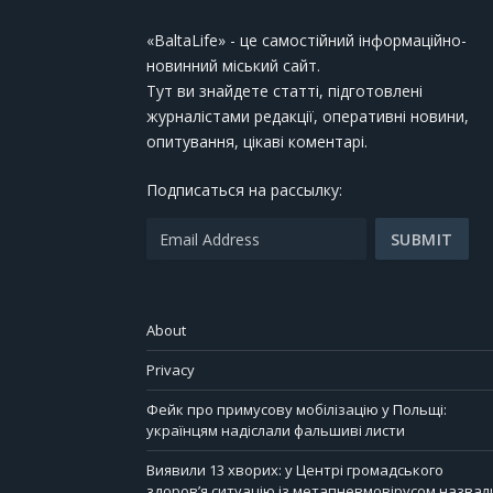
«BaltaLife» - це самостійний інформаційно-
новинний міський сайт.
Тут ви знайдете статті, підготовлені
журналістами редакції, оперативні новини,
опитування, цікаві коментарі.
Подписаться на рассылку:
About
Privacy
Фейк про примусову мобілізацію у Польщі:
українцям надіслали фальшиві листи
Виявили 13 хворих: у Центрі громадського
здоров’я ситуацію із метапневмовірусом назвал