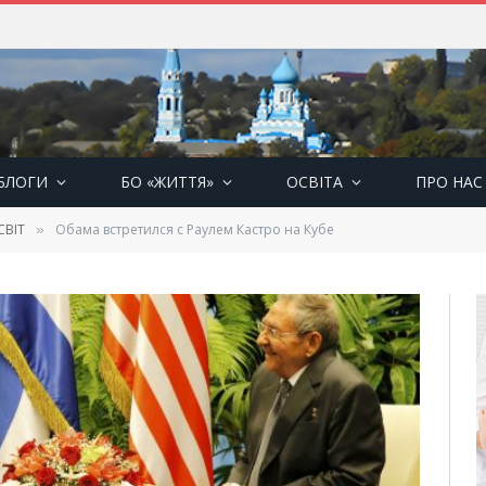
БЛОГИ
БО «ЖИТТЯ»
ОСВІТА
ПРО НАС
СВІТ
Обама встретился с Раулем Кастро на Кубе
»