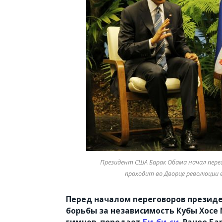
Президент США Барак Обама начал перег
проходит во Дворце революции в
Перед началом переговоров президе
борьбы за независимость Кубы Хосе 
гимнов, передает
Би-би-си
. Ранее Б