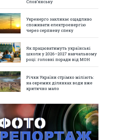
Слов’янську
Укренерго закликає ощадливо
споживати електроенергію
через серпневу спеку
Як працюватимуть українські
школи у 2026–2027 навчальному
році: головні поради від МОН
Річки України стрімко міліють:
на окремих ділянках води вже
критично мало