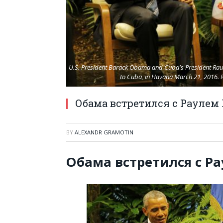
U.S. President Barack Obama and Cuba's President Raul 
to Cuba, in Havana March 21, 2016.
Обама встретился с Раулем 
BY
ALEXANDR GRAMOTIN
Обама встретился с Ра