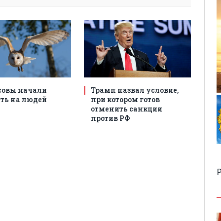
совы начали
Трамп назвал условие,
ть на людей
при котором готов
отменить санкции
против РФ
Р