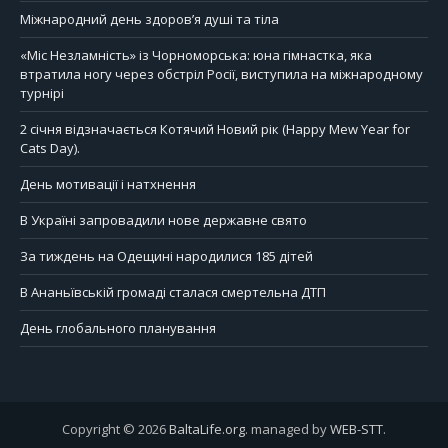
Міжнародний день здоров’я душі та тіла
«Міс Незламність» із Чорноморська: юна гімнастка, яка
втратила ногу через обстріл Росії, виступила на міжнародному
турнірі
2 січня відзначається Котячий Новий рік (Happy Mew Year for
Cats Day).
День мотивації і натхнення
В Україні запровадили нове державне свято
За тиждень на Одещині народилися 185 дітей
В Ананьївській громаді сталася смертельна ДТП
День глобального планування
Copyright © 2026
BaltaLife.org
. managed by
WEB-STT
.