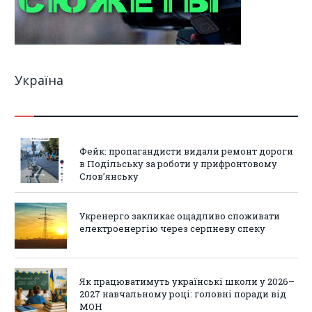
Україна
Фейк: пропагандисти видали ремонт дороги
в Подільську за роботи у прифронтовому
Слов’янську
Укренерго закликає ощадливо споживати
електроенергію через серпневу спеку
Як працюватимуть українські школи у 2026–
2027 навчальному році: головні поради від
МОН