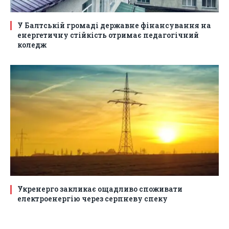
У Балтській громаді державне фінансування на
енергетичну стійкість отримає педагогічний
коледж
Укренерго закликає ощадливо споживати
електроенергію через серпневу спеку