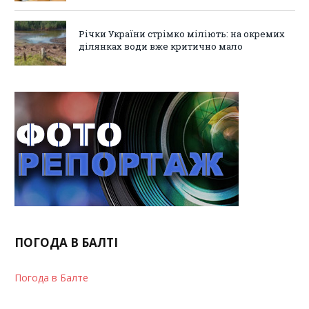
Річки України стрімко міліють: на окремих
ділянках води вже критично мало
ПОГОДА В БАЛТІ
Погода в Балте