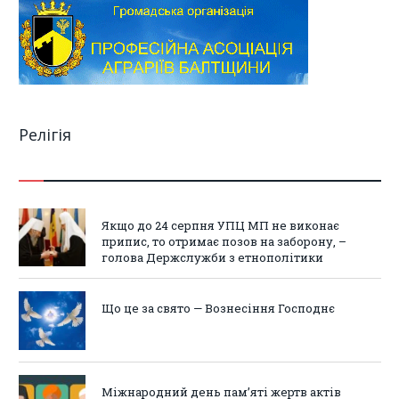
Релігія
Якщо до 24 серпня УПЦ МП не виконає
припис, то отримає позов на заборону, –
голова Держслужби з етнополітики
Що це за свято — Вознесіння Господнє
Міжнародний день пам’яті жертв актів