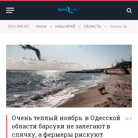
YOU ARE AT:
Home
НАШ КРАЙ
ОБЛАСТЬ
Очень теплый ноябрь: в Одесской области барсуки не залегают в спячку, а фермеры рискуют остаться без урожая озимых
»
»
»
Очень теплый ноябрь: в Одесской
0
области барсуки не залегают в
спячку, а фермеры рискуют