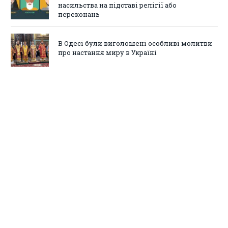
насильства на підставі релігії або
переконань
В Одесі були виголошені особливі молитви
про настання миру в Україні