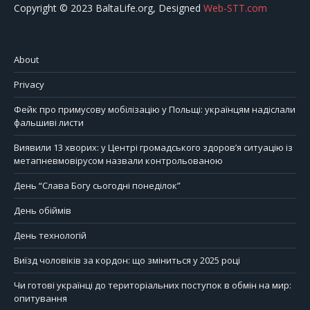
Copyright © 2023 BaltaLife.org, Designed
Web-STT.com
About
Privacy
Фейк про примусову мобілізацію у Польщі: українцям надіслали
фальшиві листи
Виявили 13 хворих: у Центрі громадського здоров’я ситуацію із
метапневмовірусом назвали контрольованою
День “Слава Богу сьогодні понеділок”
День обіймів
День технологій
Виїзд чоловіків за кордон: що зміниться у 2025 році
Чи готові українці до територіальних поступок в обмін на мир:
опитування