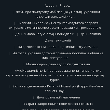
About
Privacy
Фейк про примусову мобілізацію у Польщі: українцям
надіслали фальшиві листи
Виявили 13 хворих: у Центрі громадського здоров’я
ситуацію із метапневмовірусом назвали контрольованою
День “Слава Богу сьогодні понеділок”
День обіймів
День технологій
Виїзд чоловіків за кордон: що зміниться у 2025 році
Чи готові українці до територіальних поступок в обмін на
мир: опитування
Міжнародний день здоров’я душі та тіла
«Міс Незламність» із Чорноморська: юна гімнастка, яка
втратила ногу через обстріл Росії, виступила на міжнародному
турнірі
2 січня відзначається Котячий Новий рік (Happy Mew Year
for Cats Day).
День мотивації і натхнення
В Україні запровадили нове державне свято
За тиждень на Одещині народилися 185 дітей