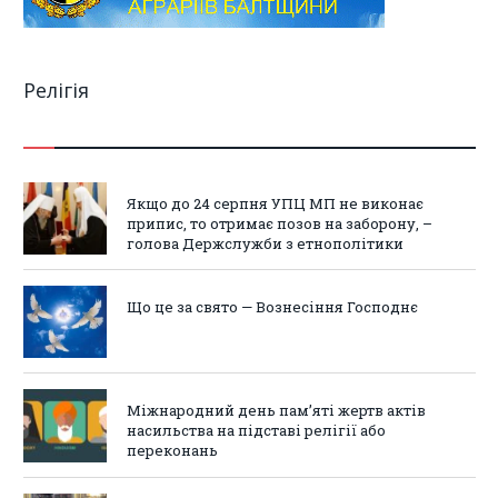
Релігія
Якщо до 24 серпня УПЦ МП не виконає
припис, то отримає позов на заборону, –
голова Держслужби з етнополітики
Що це за свято — Вознесіння Господнє
Міжнародний день пам’яті жертв актів
насильства на підставі релігії або
переконань