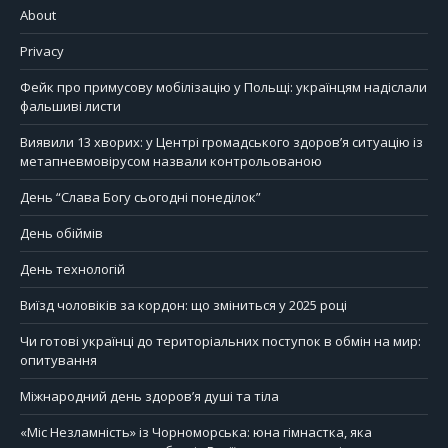
About
Privacy
Фейк про примусову мобілізацію у Польщі: українцям надіслали
фальшиві листи
Виявили 13 хворих: у Центрі громадського здоров’я ситуацію із
метапневмовірусом назвали контрольованою
День “Слава Богу сьогодні понеділок”
День обіймів
День технологій
Виїзд чоловіків за кордон: що зміниться у 2025 році
Чи готові українці до територіальних поступок в обмін на мир:
опитування
Міжнародний день здоров’я душі та тіла
«Міс Незламність» із Чорноморська: юна гімнастка, яка