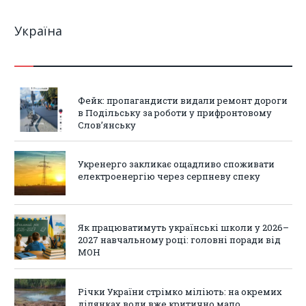
Україна
Фейк: пропагандисти видали ремонт дороги
в Подільську за роботи у прифронтовому
Слов’янську
Укренерго закликає ощадливо споживати
електроенергію через серпневу спеку
Як працюватимуть українські школи у 2026–
2027 навчальному році: головні поради від
МОН
Річки України стрімко міліють: на окремих
ділянках води вже критично мало