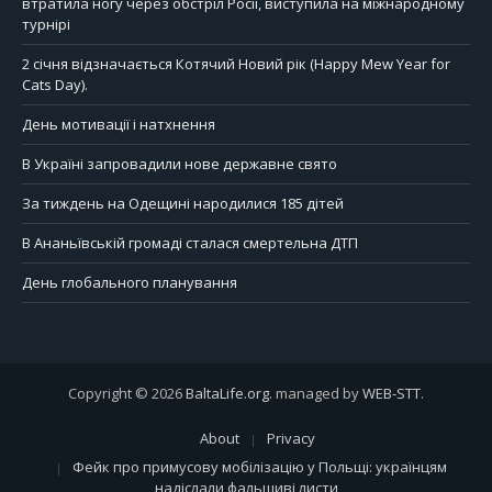
втратила ногу через обстріл Росії, виступила на міжнародному
турнірі
2 січня відзначається Котячий Новий рік (Happy Mew Year for
Cats Day).
День мотивації і натхнення
В Україні запровадили нове державне свято
За тиждень на Одещині народилися 185 дітей
В Ананьївській громаді сталася смертельна ДТП
День глобального планування
Copyright © 2026
BaltaLife.org
. managed by
WEB-STT
.
About
Privacy
Фейк про примусову мобілізацію у Польщі: українцям
надіслали фальшиві листи