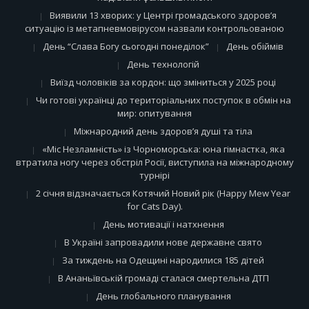
Виявили 13 хворих: у Центрі громадського здоров’я
ситуацію із метапневмовірусом назвали контрольованою
День “Слава Богу сьогодні понеділок”
День обіймів
День технологій
Виїзд чоловіків за кордон: що зміниться у 2025 році
Чи готові українці до територіальних поступок в обмін на
мир: опитування
Міжнародний день здоров’я душі та тіла
«Міс Незламність» із Чорноморська: юна гімнастка, яка
втратила ногу через обстріл Росії, виступила на міжнародному
турнірі
2 січня відзначається Котячий Новий рік (Happy Mew Year
for Cats Day).
День мотивації і натхнення
В Україні запровадили нове державне свято
За тиждень на Одещині народилися 185 дітей
В Ананьївській громаді сталася смертельна ДТП
День глобального планування