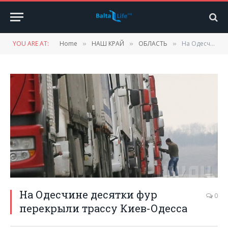
YOU ARE AT:
Home
НАШ КРАЙ
ОБЛАСТЬ
На Одесчине десятки фур перекрыли трассу Киев-Одесса
»
»
»
На Одесчине десятки фур
0
перекрыли трассу Киев-Одесса