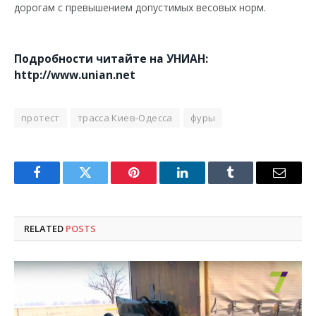
дорогам с превышением допустимых весовых норм.
Подробности читайте на УНИАН:
http://www.unian.net
протест
трасса Киев-Одесса
фуры
Facebook
Twitter
Pinterest
LinkedIn
Tumblr
Email
RELATED
POSTS