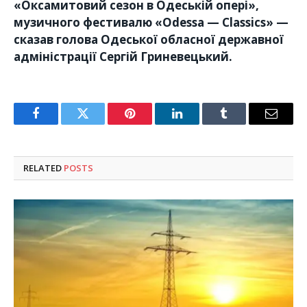
«Оксамитовий сезон в Одеській опері»,
музичного фестивалю «Odessa — Classics» —
сказав голова Одеської обласної державної
адміністрації Сергій Гриневецький.
Facebook
Twitter
Pinterest
LinkedIn
Tumblr
Email
RELATED
POSTS