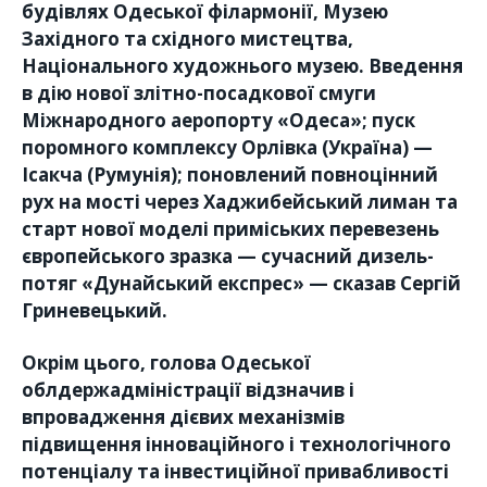
будівлях Одеської філармонії, Музею
Західного та східного мистецтва,
Національного художнього музею. Введення
в дію нової злітно-посадкової смуги
Міжнародного аеропорту «Одеса»; пуск
поромного комплексу Орлівка (Україна) —
Ісакча (Румунія); поновлений повноцінний
рух на мості через Хаджибейський лиман та
старт нової моделі приміських перевезень
європейського зразка — сучасний дизель-
потяг «Дунайський експрес» — сказав Сергій
Гриневецький.
Окрім цього, голова Одеської
облдержадміністрації відзначив і
впровадження дієвих механізмів
підвищення інноваційного і технологічного
потенціалу та інвестиційної привабливості