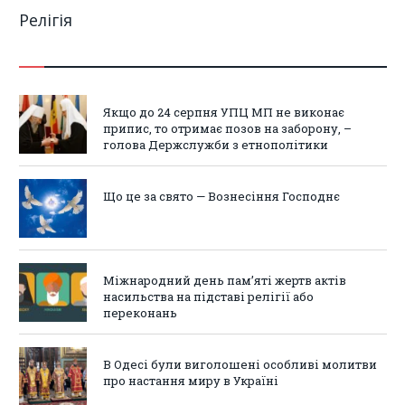
Релігія
Якщо до 24 серпня УПЦ МП не виконає
припис, то отримає позов на заборону, –
голова Держслужби з етнополітики
Що це за свято — Вознесіння Господнє
Міжнародний день пам’яті жертв актів
насильства на підставі релігії або
переконань
В Одесі були виголошені особливі молитви
про настання миру в Україні