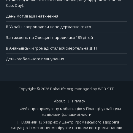
Cats Day).
День мотивації і натхнення
В Україні запровадили нове державне свято
За тиждень на Одещині народилися 185 дітей
В Ананьївській громаді сталася смертельна ДТП
День глобального планування
Copyright © 2026
BaltaLife.org
. managed by
WEB-STT
.
About
Privacy
Фейк про примусову мобілізацію у Польщі: українцям
надіслали фальшиві листи
Виявили 13 хворих: у Центрі громадського здоров’я
ситуацію із метапневмовірусом назвали контрольованою