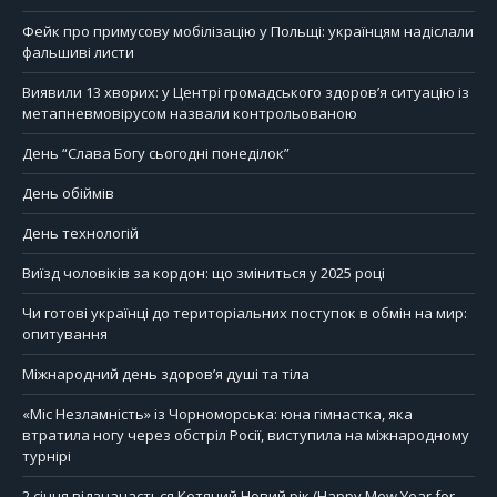
Фейк про примусову мобілізацію у Польщі: українцям надіслали
фальшиві листи
Виявили 13 хворих: у Центрі громадського здоров’я ситуацію із
метапневмовірусом назвали контрольованою
День “Слава Богу сьогодні понеділок”
День обіймів
День технологій
Виїзд чоловіків за кордон: що зміниться у 2025 році
Чи готові українці до територіальних поступок в обмін на мир:
опитування
Міжнародний день здоров’я душі та тіла
«Міс Незламність» із Чорноморська: юна гімнастка, яка
втратила ногу через обстріл Росії, виступила на міжнародному
турнірі
2 січня відзначається Котячий Новий рік (Happy Mew Year for