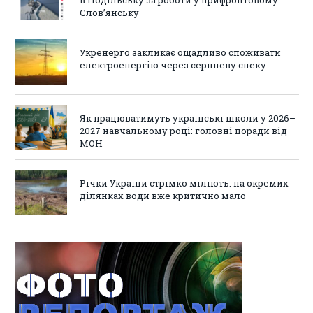
в Подільську за роботи у прифронтовому
Слов’янську
Укренерго закликає ощадливо споживати
електроенергію через серпневу спеку
Як працюватимуть українські школи у 2026–
2027 навчальному році: головні поради від
МОН
Річки України стрімко міліють: на окремих
ділянках води вже критично мало