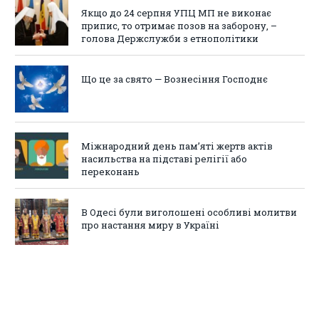
Якщо до 24 серпня УПЦ МП не виконає
припис, то отримає позов на заборону, –
голова Держслужби з етнополітики
Що це за свято — Вознесіння Господнє
Міжнародний день пам’яті жертв актів
насильства на підставі релігії або
переконань
В Одесі були виголошені особливі молитви
про настання миру в Україні