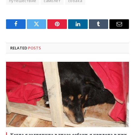
путешествие
самолет
собака
Facebook
Twitter
Pinterest
LinkedIn
Tumblr
Email
RELATED
POSTS
Когда я заглянула в глаза собаки, я увидела в них