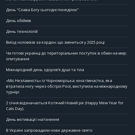
День “Слава Богу сьогодні понеділок”
День обіймів
День технологій
Виїзд чоловіків за кордон: що зміниться у 2025 році
Чи готові українці до територіальних поступок в обмін на мир:
опитування
Міжнародний день здоров’я душі та тіла
«Міс Незламність» із Чорноморська: юна гімнастка, яка
втратила ногу через обстріл Росії, виступила на міжнародному
турнірі
2 січня відзначається Котячий Новий рік (Happy Mew Year for
Cats Day).
День мотивації і натхнення
В Україні запровадили нове державне свято