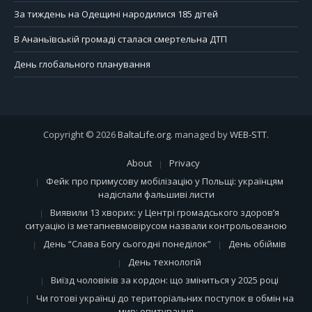
За тиждень на Одещині народилися 185 дітей
В Ананьївській громаді сталася смертельна ДТП
День глобального планування
Copyright © 2026
BaltaLife.org
. managed by
WEB-STT
.
About
Privacy
Фейк про примусову мобілізацію у Польщі: українцям
надіслали фальшиві листи
Виявили 13 хворих: у Центрі громадського здоров’я
ситуацію із метапневмовірусом назвали контрольованою
День “Слава Богу сьогодні понеділок”
День обіймів
День технологій
Виїзд чоловіків за кордон: що зміниться у 2025 році
Чи готові українці до територіальних поступок в обмін на
мир: опитування