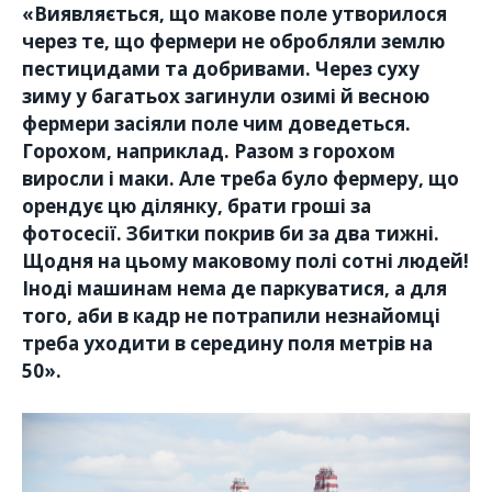
«Виявляється, що макове поле утворилося
через те, що фермери не обробляли землю
пестицидами та добривами. Через суху
зиму у багатьох загинули озимі й весною
фермери засіяли поле чим доведеться.
Горохом, наприклад. Разом з горохом
виросли і маки. Але треба було фермеру, що
орендує цю ділянку, брати гроші за
фотосесії. Збитки покрив би за два тижні.
Щодня на цьому маковому полі сотні людей!
Іноді машинам нема де паркуватися, а для
того, аби в кадр не потрапили незнайомці
треба уходити в середину поля метрів на
50».