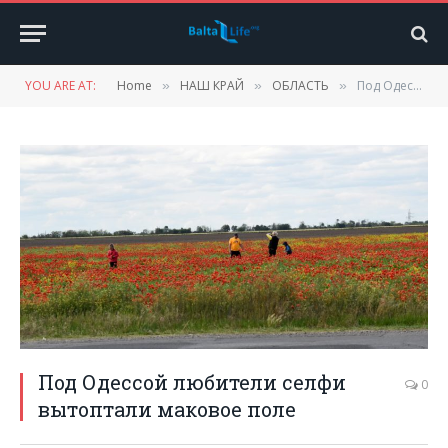
YOU ARE AT:
Home
НАШ КРАЙ
ОБЛАСТЬ
Под Одессой любители селфи вытоптали маковое поле
»
»
»
Под Одессой любители селфи
0
вытоптали маковое поле