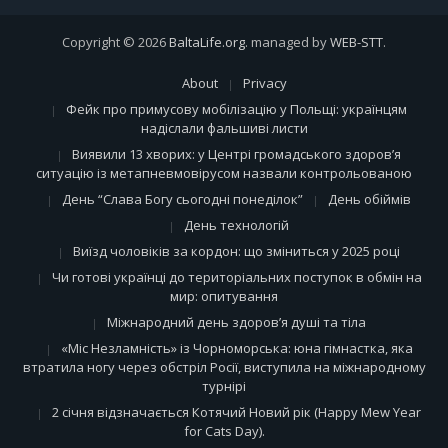
Copyright © 2026
BaltaLife.org
. managed by
WEB-STT
.
About
Privacy
Фейк про примусову мобілізацію у Польщі: українцям
надіслали фальшиві листи
Виявили 13 хворих: у Центрі громадського здоров’я
ситуацію із метапневмовірусом назвали контрольованою
День “Слава Богу сьогодні понеділок”
День обіймів
День технологій
Виїзд чоловіків за кордон: що зміниться у 2025 році
Чи готові українці до територіальних поступок в обмін на
мир: опитування
Міжнародний день здоров’я душі та тіла
«Міс Незламність» із Чорноморська: юна гімнастка, яка
втратила ногу через обстріл Росії, виступила на міжнародному
турнірі
2 січня відзначається Котячий Новий рік (Happy Mew Year
for Cats Day).