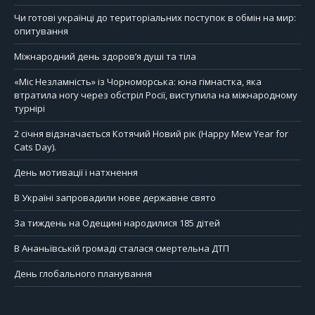
Чи готові українці до територіальних поступок в обмін на мир:
опитування
Міжнародний день здоров’я душі та тіла
«Міс Незламність» із Чорноморська: юна гімнастка, яка
втратила ногу через обстріл Росії, виступила на міжнародному
турнірі
2 січня відзначається Котячий Новий рік (Happy Mew Year for
Cats Day).
День мотивації і натхнення
В Україні запровадили нове державне свято
За тиждень на Одещині народилися 185 дітей
В Ананьївській громаді сталася смертельна ДТП
День глобального планування