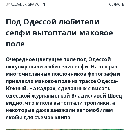
BY
ALEXANDR GRAMOTIN
ОБЛАСТЬ
Под Одессой любители
селфи вытоптали маковое
поле
Очередное цветущее поле под Одессой
оккупировали любители селфи. На это раз
многочисленных поклонников фотографии
привлекло маковое поле на трассе Одесса-
Южный. На кадрах, сделанных с высоты
одесской журналисткой Владиславой Швец
видно, что в поле вытоптали тропинки, а
некоторые даже заезжали автомобилем
якобы для съемок клипа.