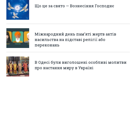
Що це за свято — Вознесіння Господнє
Міжнародний день пам’яті жертв актів
насильства на підставі релігії або
переконань
В Одесі були виголошені особливі молитви
про настання миру в Україні