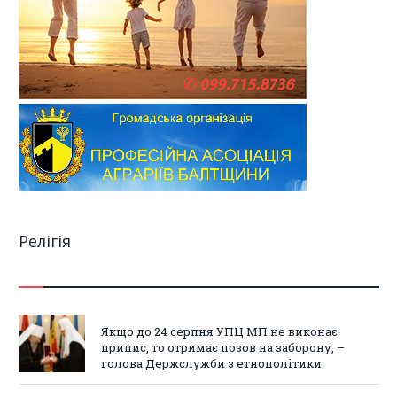
Релігія
Якщо до 24 серпня УПЦ МП не виконає
припис, то отримає позов на заборону, –
голова Держслужби з етнополітики