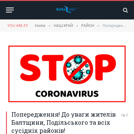
YOU ARE AT:
Home
НАШ КРАЙ
РАЙОН
Попередження! До уваги жителів Балтщини, Подільського та всіх сусідніх районів!
»
»
»
Попередження! До уваги жителів
0
Балтщини, Подільського та всіх
сусідніх районів!