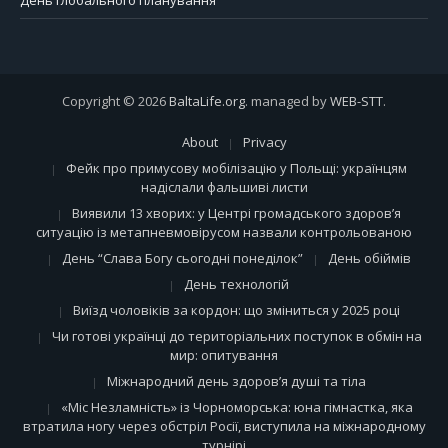
Copyright © 2026
BaltaLife.org
. managed by
WEB-STT
.
About
Privacy
Фейк про примусову мобілізацію у Польщі: українцям
надіслали фальшиві листи
Виявили 13 хворих: у Центрі громадського здоров’я
ситуацію із метапневмовірусом назвали контрольованою
День “Слава Богу сьогодні понеділок”
День обіймів
День технологій
Виїзд чоловіків за кордон: що зміниться у 2025 році
Чи готові українці до територіальних поступок в обмін на
мир: опитування
Міжнародний день здоров’я душі та тіла
«Міс Незламність» із Чорноморська: юна гімнастка, яка
втратила ногу через обстріл Росії, виступила на міжнародному
турнірі