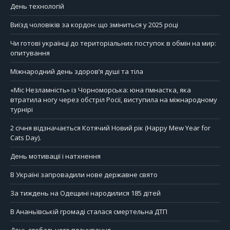
День технологій
Виїзд чоловіків за кордон: що зміниться у 2025 році
Чи готові українці до територіальних поступок в обмін на мир:
опитування
Міжнародний день здоров’я душі та тіла
«Міс Незламність» із Чорноморська: юна гімнастка, яка
втратила ногу через обстріл Росії, виступила на міжнародному
турнірі
2 січня відзначається Котячий Новий рік (Happy Mew Year for
Cats Day).
День мотивації і натхнення
В Україні запровадили нове державне свято
За тиждень на Одещині народилися 185 дітей
В Ананьївській громаді сталася смертельна ДТП
День глобального планування