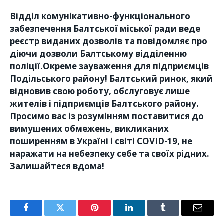
Відділ комунікативно-функціонального
забезпечення Балтської міської ради веде
реєстр виданих дозволів та повідомляє про
діючи дозволи Балтському відділенню
поліції.Окреме зауваження для підприємців
Подільського району! Балтський ринок, який
відновив свою роботу, обслуговує лише
жителів і підприємців Балтського району.
Просимо вас із розумінням поставитися до
вимушених обмежень, викликаних
поширенням в Україні і світі COVID-19, не
наражати на небезпеку себе та своїх рідних.
Залишайтеся вдома!
Facebook
Twitter
Pinterest
LinkedIn
Tumblr
Email