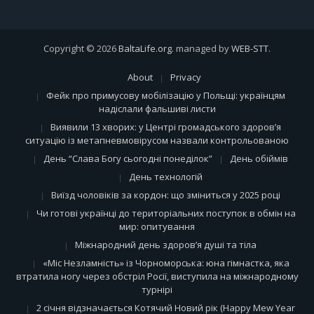
Copyright © 2026
BaltaLife.org
. managed by
WEB-STT
.
About
Privacy
Фейк про примусову мобілізацію у Польщі: українцям
надіслали фальшиві листи
Виявили 13 хворих: у Центрі громадського здоров’я
ситуацію із метапневмовірусом назвали контрольованою
День “Слава Богу сьогодні понеділок”
День обіймів
День технологій
Виїзд чоловіків за кордон: що зміниться у 2025 році
Чи готові українці до територіальних поступок в обмін на
мир: опитування
Міжнародний день здоров’я душі та тіла
«Міс Незламність» із Чорноморська: юна гімнастка, яка
втратила ногу через обстріл Росії, виступила на міжнародному
турнірі
2 січня відзначається Котячий Новий рік (Happy Mew Year