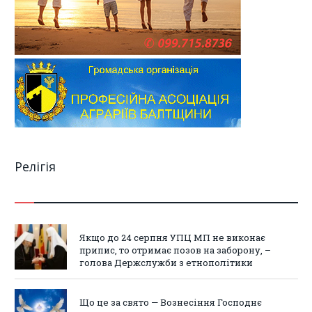
Релігія
Якщо до 24 серпня УПЦ МП не виконає
припис, то отримає позов на заборону, –
голова Держслужби з етнополітики
Що це за свято — Вознесіння Господнє