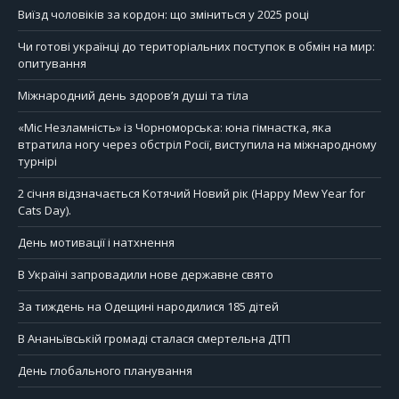
Виїзд чоловіків за кордон: що зміниться у 2025 році
Чи готові українці до територіальних поступок в обмін на мир:
опитування
Міжнародний день здоров’я душі та тіла
«Міс Незламність» із Чорноморська: юна гімнастка, яка
втратила ногу через обстріл Росії, виступила на міжнародному
турнірі
2 січня відзначається Котячий Новий рік (Happy Mew Year for
Cats Day).
День мотивації і натхнення
В Україні запровадили нове державне свято
За тиждень на Одещині народилися 185 дітей
В Ананьївській громаді сталася смертельна ДТП
День глобального планування