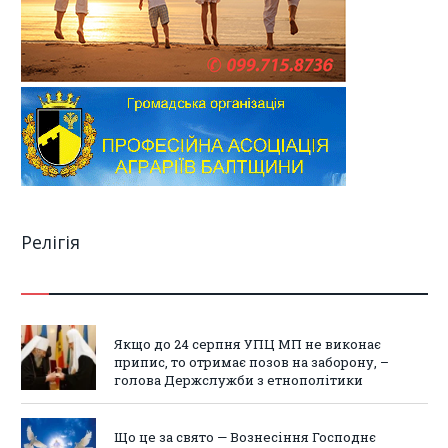
Релігія
Якщо до 24 серпня УПЦ МП не виконає
припис, то отримає позов на заборону, –
голова Держслужби з етнополітики
Що це за свято — Вознесіння Господнє