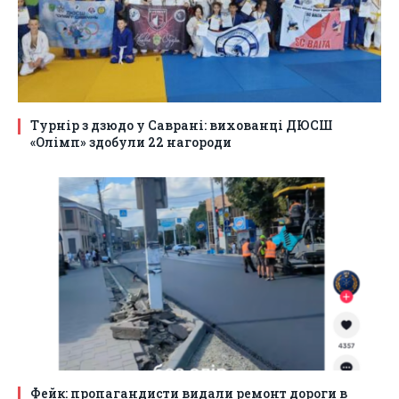
Турнір з дзюдо у Саврані: вихованці ДЮСШ
«Олімп» здобули 22 нагороди
Фейк: пропагандисти видали ремонт дороги в