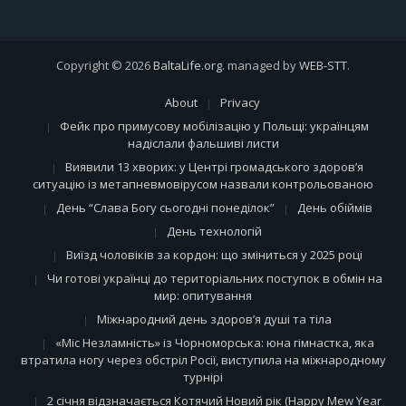
Copyright © 2026
BaltaLife.org
. managed by
WEB-STT
.
About
Privacy
Фейк про примусову мобілізацію у Польщі: українцям
надіслали фальшиві листи
Виявили 13 хворих: у Центрі громадського здоров’я
ситуацію із метапневмовірусом назвали контрольованою
День “Слава Богу сьогодні понеділок”
День обіймів
День технологій
Виїзд чоловіків за кордон: що зміниться у 2025 році
Чи готові українці до територіальних поступок в обмін на
мир: опитування
Міжнародний день здоров’я душі та тіла
«Міс Незламність» із Чорноморська: юна гімнастка, яка
втратила ногу через обстріл Росії, виступила на міжнародному
турнірі
2 січня відзначається Котячий Новий рік (Happy Mew Year