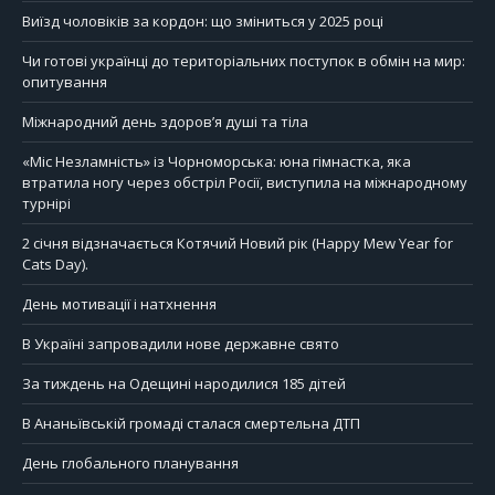
Виїзд чоловіків за кордон: що зміниться у 2025 році
Чи готові українці до територіальних поступок в обмін на мир:
опитування
Міжнародний день здоров’я душі та тіла
«Міс Незламність» із Чорноморська: юна гімнастка, яка
втратила ногу через обстріл Росії, виступила на міжнародному
турнірі
2 січня відзначається Котячий Новий рік (Happy Mew Year for
Cats Day).
День мотивації і натхнення
В Україні запровадили нове державне свято
За тиждень на Одещині народилися 185 дітей
В Ананьївській громаді сталася смертельна ДТП
День глобального планування