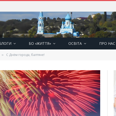
БЛОГИ
БО «ЖИТТЯ»
ОСВІТА
ПРО НАС
С Днём города, балтяне!
»