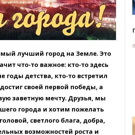
П
амый лучший город на Земле. Это
ачит что-то важное: кто-то здесь
е годы детства, кто-то встретил
 достиг своей первой победы, а
вую заветную мечту. Друзья, мы
ашего города и хотим пожелать
оловой, светлого блага, добра,
ельных возможностей роста
и