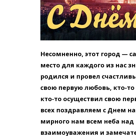
Несомненно, этот город — с
место для каждого из нас зн
родился и провел счастливы
свою первую любовь, кто-то
кто-то осуществил свою пер
всех поздравляем с Днем н
мирного нам всем неба над г
взаимоуважения и замечат