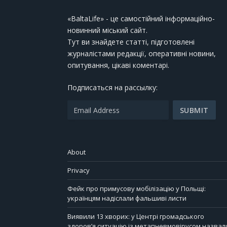
«BaltaLife» - це самостійний інформаційно-
новинний міський сайт.
Тут ви знайдете статті, підготовлені
журналістами редакції, оперативні новини,
опитування, цікаві коментарі.
Подписаться на рассылку:
About
Privacy
Фейк про примусову мобілізацію у Польщі:
українцям надіслали фальшиві листи
Виявили 13 хворих: у Центрі громадського
здоров’я ситуацію із метапневмовірусом назвал