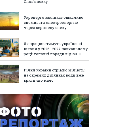
Слов’янську
Укренерго закликає ощадливо
споживати електроенергію
через серпневу спеку
Як працюватимуть українські
школи у 2026–2027 навчальному
році: головні поради від МОН
Річки України стрімко міліють:
на окремих ділянках води вже
критично мало