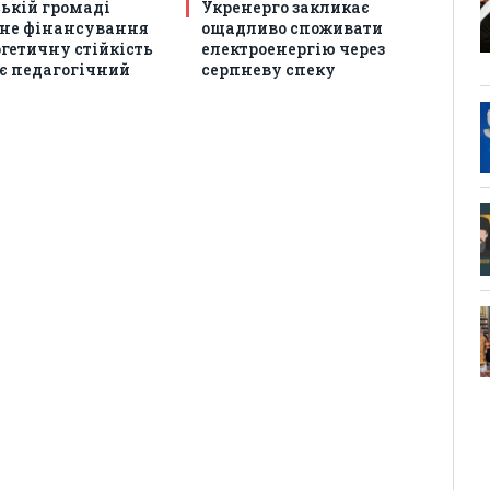
ській громаді
Укренерго закликає
не фінансування
ощадливо споживати
гетичну стійкість
електроенергію через
є педагогічний
серпневу спеку