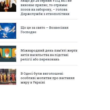
Якщо до 24 серпня УПЦ МП не
виконає припис, то отримає
позов на заборону, – голова
Держслужби з етнополітики
Що це за свято — Вознесіння
Господнє
Міжнародний день пам’яті жертв
актів насильства на підставі
релігії або переконань
В Одесі були виголошені
особливі молитви про настання
миру в Україні