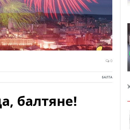
0
БАЛТА
а, балтяне!