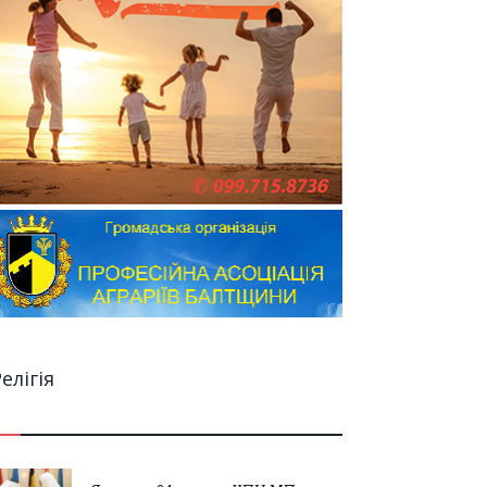
елігія