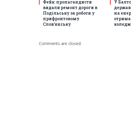
Фейк: пропагандисти
У Балт
видали ремонт дороги в
держав
Подільську за роботи у
на енер
прифронтовому
отрима
Слов’янську
коледж
Comments are closed.