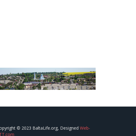
opyright © 2023 BaltaLife.org, Designed
Web-
TT.com