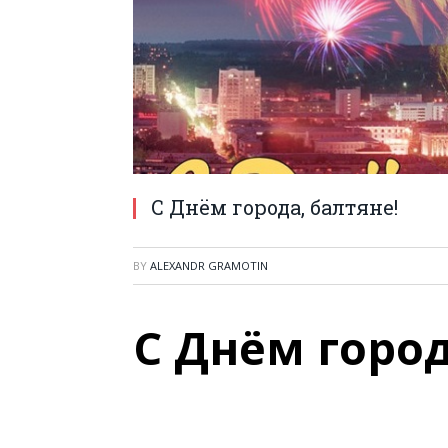
С Днём города, балтяне!
BY
ALEXANDR GRAMOTIN
С Днём город