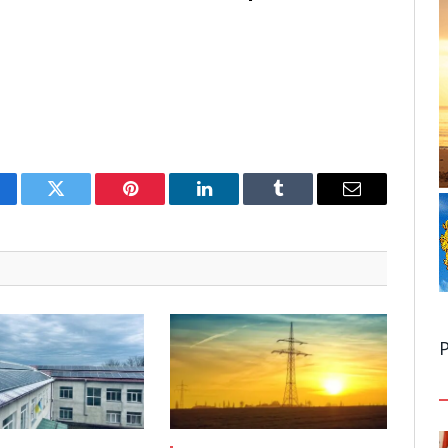
cebook
Twitter
Pinterest
LinkedIn
Tumblr
Email
Р