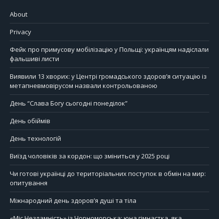
About
Privacy
Фейк про примусову мобілізацію у Польщі: українцям надіслали
фальшиві листи
Виявили 13 хворих: у Центрі громадського здоров’я ситуацію із
метапневмовірусом назвали контрольованою
День “Слава Богу сьогодні понеділок”
День обіймів
День технологій
Виїзд чоловіків за кордон: що зміниться у 2025 році
Чи готові українці до територіальних поступок в обмін на мир:
опитування
Міжнародний день здоров’я душі та тіла
«Міс Незламність» із Чорноморська: юна гімнастка, яка