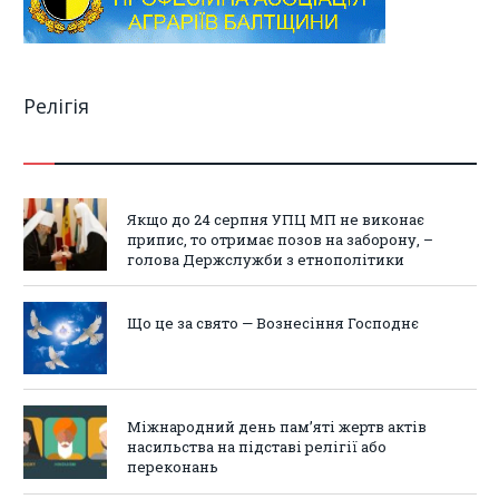
Релігія
Якщо до 24 серпня УПЦ МП не виконає
припис, то отримає позов на заборону, –
голова Держслужби з етнополітики
Що це за свято — Вознесіння Господнє
Міжнародний день пам’яті жертв актів
насильства на підставі релігії або
переконань