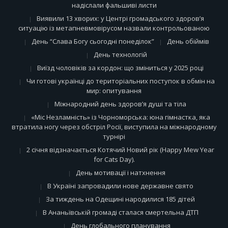
надіслали фальшиві листи
Виявили 13 хворих: у Центрі громадського здоров’я
ситуацію із метапневмовірусом назвали контрольованою
День “Слава Богу сьогодні понеділок”
День обіймів
День технологій
Виїзд чоловіків за кордон: що зміниться у 2025 році
Чи готові українці до територіальних поступок в обмін на
мир: опитування
Міжнародний день здоров’я душі та тіла
«Міс Незламність» із Чорноморська: юна гімнастка, яка
втратила ногу через обстріл Росії, виступила на міжнародному
турнірі
2 січня відзначається Котячий Новий рік (Happy Mew Year
for Cats Day).
День мотивації і натхнення
В Україні запровадили нове державне свято
За тиждень на Одещині народилися 185 дітей
В Ананьївській громаді сталася смертельна ДТП
День глобального планування