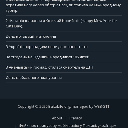
втратила ногу через обстріл Росії, виступила на міжнародному
турнірі
2 січня відзначається Котячий Новий рік (Happy Mew Year for
Cats Day).
День мотивації і натхнення
В Україні запровадили нове державне свято
За тиждень на Одещині народилися 185 дітей
В Ананьївській громаді сталася смертельна ДТП
День глобального планування
Copyright © 2026
BaltaLife.org
. managed by
WEB-STT
.
About
Privacy
Фейк про примусову мобілізацію у Польщі: українцям