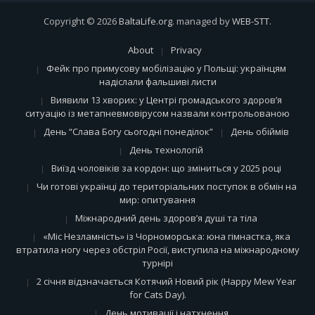
Copyright © 2026
BaltaLife.org
. managed by
WEB-STT
.
About
Privacy
Фейк про примусову мобілізацію у Польщі: українцям
надіслали фальшиві листи
Виявили 13 хворих: у Центрі громадського здоров’я
ситуацію із метапневмовірусом назвали контрольованою
День “Слава Богу сьогодні понеділок”
День обіймів
День технологій
Виїзд чоловіків за кордон: що зміниться у 2025 році
Чи готові українці до територіальних поступок в обмін на
мир: опитування
Міжнародний день здоров’я душі та тіла
«Міс Незламність» із Чорноморська: юна гімнастка, яка
втратила ногу через обстріл Росії, виступила на міжнародному
турнірі
2 січня відзначається Котячий Новий рік (Happy Mew Year
for Cats Day).
День мотивації і натхнення