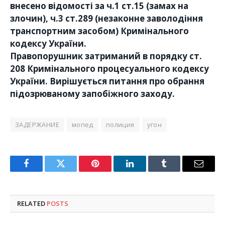
внесено відомості за ч.1 ст.15 (замах на
злочин), ч.3 ст.289 (незаконне заволодіння
транспортним засобом) Кримінального
кодексу України.
Правопорушник затриманий в порядку ст.
208 Кримінального процесуального кодексу
України. Вирішується питання про обрання
підозрюваному запобіжного заходу.
ЗАДЕРЖАНИЕ
мопед
полиция
угон
Facebook
Twitter
Pinterest
LinkedIn
Tumblr
Email
RELATED
POSTS