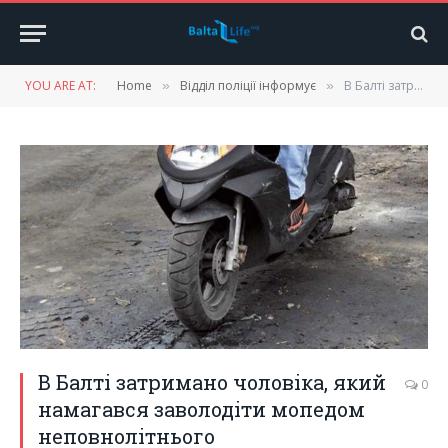
YOU ARE AT:
Home
Відділ поліції інформує
В Балті затримано чоловіка, який намагався заволодіти мопедом неповнолітнього
»
»
В Балті затримано чоловіка, який
0
намагався заволодіти мопедом
неповнолітнього