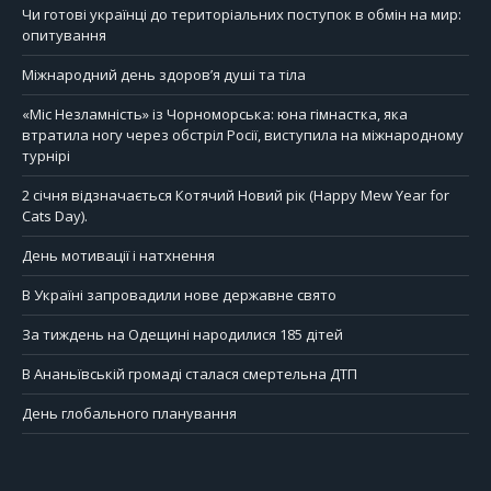
Чи готові українці до територіальних поступок в обмін на мир:
опитування
Міжнародний день здоров’я душі та тіла
«Міс Незламність» із Чорноморська: юна гімнастка, яка
втратила ногу через обстріл Росії, виступила на міжнародному
турнірі
2 січня відзначається Котячий Новий рік (Happy Mew Year for
Cats Day).
День мотивації і натхнення
В Україні запровадили нове державне свято
За тиждень на Одещині народилися 185 дітей
В Ананьївській громаді сталася смертельна ДТП
День глобального планування