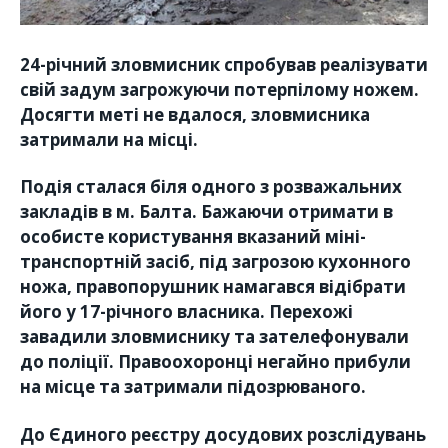
24-річний зловмисник спробував реалізувати
свій задум загрожуючи потерпілому ножем.
Досягти меті не вдалося, зловмисника
затримали на місці.
Подія сталася біля одного з розважальних
закладів в м. Балта. Бажаючи отримати в
особисте користування вказаний міні-
транспортній засіб, під загрозою кухонного
ножа, правопорушник намагався відібрати
його у 17-річного власника. Перехожі
завадили зловмиснику та зателефонували
до поліції. Правоохоронці негайно прибули
на місце та затримали підозрюваного.
До Єдиного реєстру досудових розслідувань