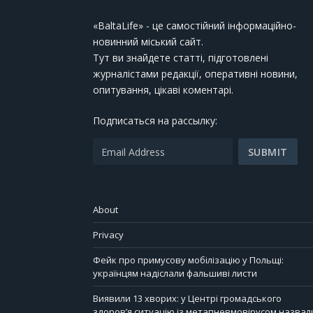
«BaltaLife» - це самостійний інформаційно-
новинний міський сайт.
Тут ви знайдете статті, підготовлені
журналістами редакції, оперативні новини,
опитування, цікаві коментарі.
Подписаться на рассылку:
About
Privacy
Фейк про примусову мобілізацію у Польщі:
українцям надіслали фальшиві листи
Виявили 13 хворих: у Центрі громадського
здоров’я ситуацію із метапневмовірусом назвал