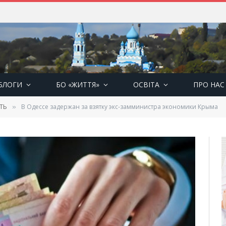
БЛОГИ
БО «ЖИТТЯ»
ОСВІТА
ПРО НАС
ТЬ
В Одессе задержан за взятку экс-замминистра экономики Крыма
»