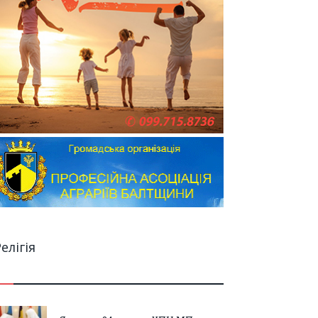
елігія