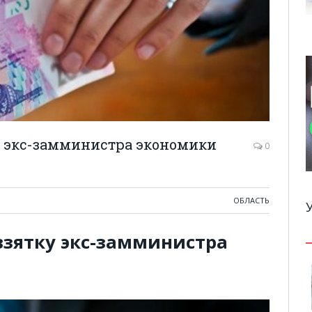
ку экс-замминистра экономики
0
ОБЛАСТЬ
взятку экс-замминистра