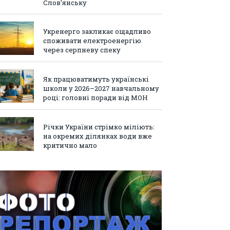
Слов’янську
Укренерго закликає ощадливо
споживати електроенергію
через серпневу спеку
Як працюватимуть українські
школи у 2026–2027 навчальному
році: головні поради від МОН
Річки України стрімко міліють:
на окремих ділянках води вже
критично мало