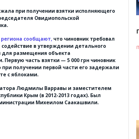
ржала при получении взятки исполняющего
председателя Овидиопольской
ка.
 региона сообщают,
что чиновник требовал
а содействие в утверждении детального
П
й для размещения объекта
 Первую часть взятки — 5 000 грн чиновник
о при получении первой части его задержали
те с яблоками.
натора Людмилы Варравы и заместителем
ублики Крым (в 2012-2013 годах).
Был
дминистрации Михеилом Саакашвили.