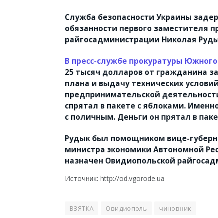
Служба безопасности Украины заде
обязанности первого заместителя 
райгосадминистрации Николая Руды
В пресс-службе прокуратуры Южного
25 тысяч долларов от гражданина з
плана и выдачу технических услови
предпринимательской деятельности.
спрятал в пакете с яблоками. Именн
с поличным.
Деньги он прятал в паке
Рудык был помощником вице-губер
министра экономики Автономной Респ
назначен Овидиопольской райгоса
Источник: http://od.vgorode.ua
ВЗЯТКА
Овидиополь
чиновник