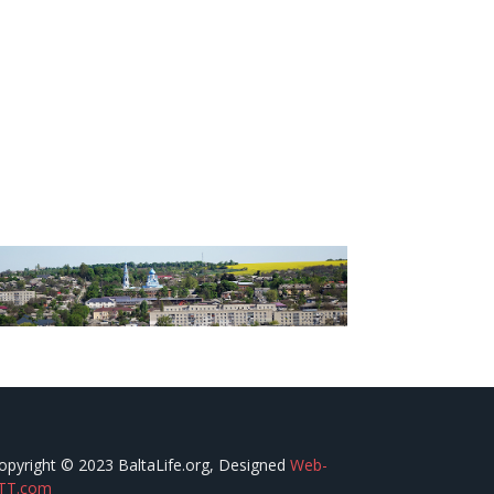
opyright © 2023 BaltaLife.org, Designed
Web-
TT.com