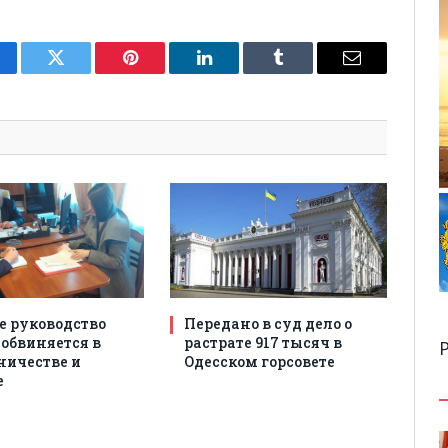
cebook
Twitter
Pinterest
LinkedIn
Tumblr
Email
е руководство
Передано в суд дело о
 обвиняется в
растрате 917 тысяч в
Р
ичестве и
Одесском горсовете
е