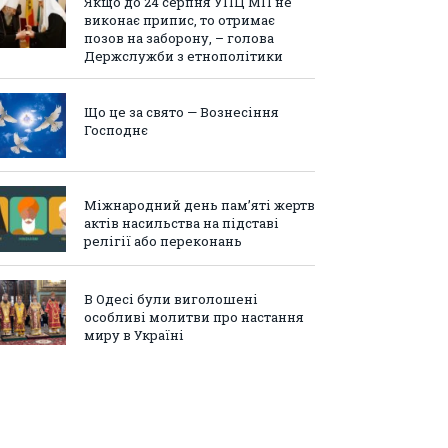
Якщо до 24 серпня УПЦ МП не
виконає припис, то отримає
позов на заборону, – голова
Держслужби з етнополітики
Що це за свято — Вознесіння
Господнє
Міжнародний день пам’яті жертв
актів насильства на підставі
релігії або переконань
В Одесі були виголошені
особливі молитви про настання
миру в Україні