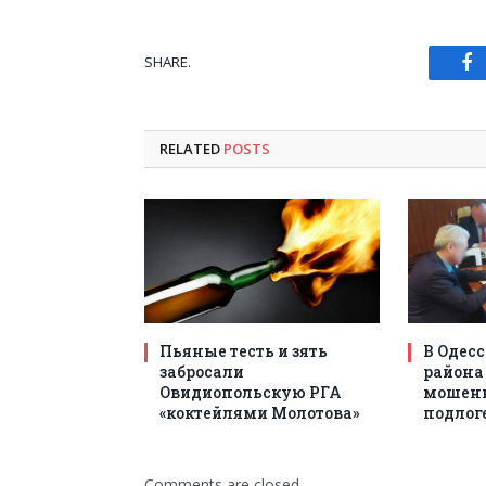
SHARE.
Fa
RELATED
POSTS
Пьяные тесть и зять
В Одесс
забросали
района
Овидиопольскую РГА
мошенн
«коктейлями Молотова»
подлог
Comments are closed.