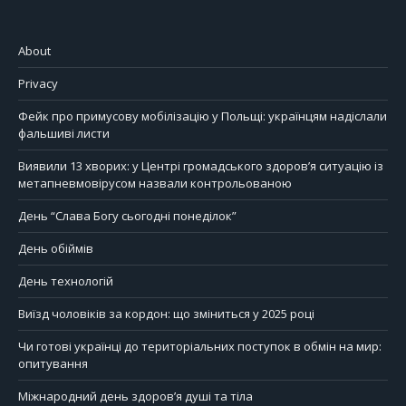
About
Privacy
Фейк про примусову мобілізацію у Польщі: українцям надіслали
фальшиві листи
Виявили 13 хворих: у Центрі громадського здоров’я ситуацію із
метапневмовірусом назвали контрольованою
День “Слава Богу сьогодні понеділок”
День обіймів
День технологій
Виїзд чоловіків за кордон: що зміниться у 2025 році
Чи готові українці до територіальних поступок в обмін на мир:
опитування
Міжнародний день здоров’я душі та тіла