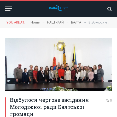
YOU ARE AT:
Home
НАШ КРАЙ
БАЛТА
Відбулося чергове засідання Молодіжної ради Балтської громади
»
»
»
Відбулося чергове засідання
0
Молодіжної ради Балтської
громади