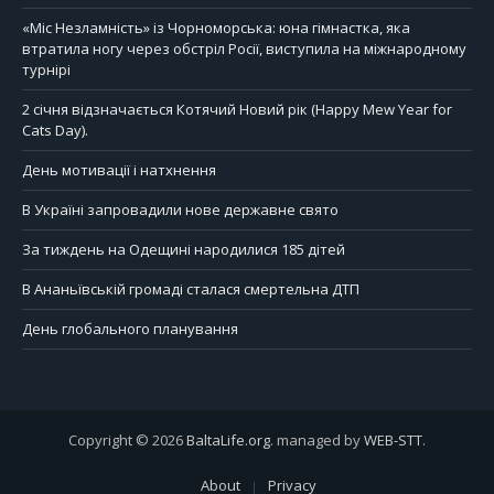
«Міс Незламність» із Чорноморська: юна гімнастка, яка
втратила ногу через обстріл Росії, виступила на міжнародному
турнірі
2 січня відзначається Котячий Новий рік (Happy Mew Year for
Cats Day).
День мотивації і натхнення
В Україні запровадили нове державне свято
За тиждень на Одещині народилися 185 дітей
В Ананьївській громаді сталася смертельна ДТП
День глобального планування
Copyright © 2026
BaltaLife.org
. managed by
WEB-STT
.
About
Privacy