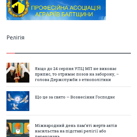
Релігія
Якщо до 24 серпня УПЦ МП не виконає
припис, то отримає позов на заборону, –
голова Держслужби з етнополітики
Що це за свято — Вознесіння Господнє
Міжнародний день пам’яті жертв актів
насильства на підставі релігії або
переконань