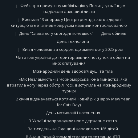
Фейк про примусову мобілізацію у Польщі: українцям
надіслали фальшиві листи
Виявили 13 хворих: у Центрі громадського здоров’я
ситуацію із метапневмовірусом назвали контрольованою
День “Слава Богу сьогодні понеділок”
День обіймів
День технологій
Виїзд чоловіків за кордон: що зміниться у 2025 році
Чи готові українці до територіальних поступок в обмін на
мир: опитування
Міжнародний день здоров’я душі та тіла
«Міс Незламність» із Чорноморська: юна гімнастка, яка
втратила ногу через обстріл Росії, виступила на міжнародному
турнірі
2 січня відзначається Котячий Новий рік (Happy Mew Year
for Cats Day).
День мотивації і натхнення
В Україні запровадили нове державне свято
За тиждень на Одещині народилися 185 дітей
В Ананьївській громаді сталася смертельна ДТП