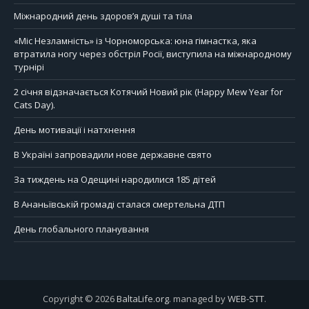
Міжнародний день здоров’я душі та тіла
«Міс Незламність» із Чорноморська: юна гімнастка, яка
втратила ногу через обстріл Росії, виступила на міжнародному
турнірі
2 січня відзначається Котячий Новий рік (Happy Mew Year for
Cats Day).
День мотивації і натхнення
В Україні запровадили нове державне свято
За тиждень на Одещині народилися 185 дітей
В Ананьївській громаді сталася смертельна ДТП
День глобального планування
Copyright © 2026
BaltaLife.org
. managed by
WEB-STT
.