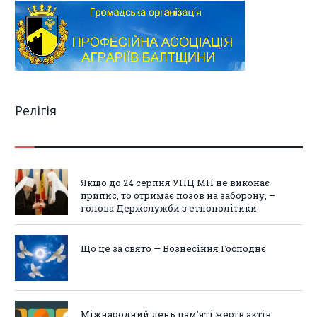
Релігія
Якщо до 24 серпня УПЦ МП не виконає
припис, то отримає позов на заборону, –
голова Держслужби з етнополітики
Що це за свято — Вознесіння Господнє
Міжнародний день пам’яті жертв актів