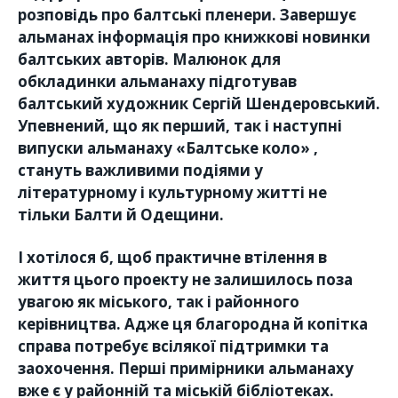
розповідь про балтські пленери. Завершує
альманах інформація про книжкові новинки
балтських авторів. Малюнок для
обкладинки альманаху підготував
балтський художник Сергій Шендеровський.
Упевнений, що як перший, так і наступні
випуски альманаху «Балтське коло» ,
стануть важливими подіями у
літературному і культурному житті не
тільки Балти й Одещини.
І хотілося б, щоб практичне втілення в
життя цього проекту не залишилось поза
увагою як міського, так і районного
керівництва. Адже ця благородна й копітка
справа потребує всілякої підтримки та
заохочення. Перші примірники альманаху
вже є у районній та міській бібліотеках.