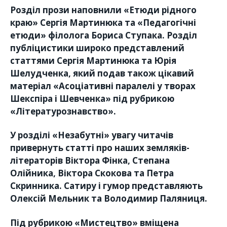
Розділ прози наповнили «Етюди рідного
краю» Сергія Мартинюка та «Педагогічні
етюди» філолога Бориса Ступака. Розділ
публіцистики широко представлений
статтями Сергія Мартинюка та Юрія
Шелудченка, який подав також цікавий
матеріал «Асоціативні паралелі у творах
Шекспіра і Шевченка» під рубрикою
«Літературознавство».
У розділі «Незабутні» увагу читачів
привернуть статті про наших земляків-
літераторів Віктора Фінка, Степана
Олійника, Віктора Скокова та Петра
Скринника. Сатиру і гумор представляють
Олексій Мельник та Володимир Паляниця.
Під рубрикою «Мистецтво» вміщена