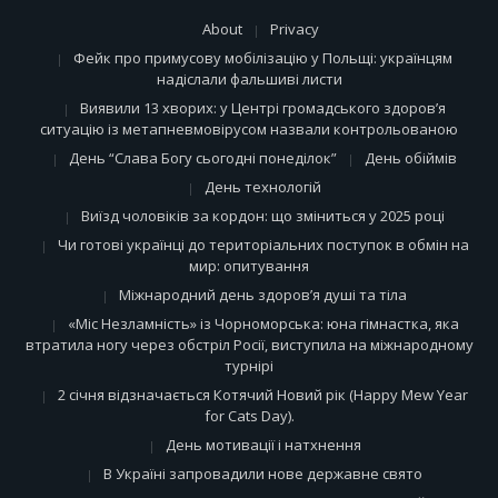
About
Privacy
Фейк про примусову мобілізацію у Польщі: українцям
надіслали фальшиві листи
Виявили 13 хворих: у Центрі громадського здоров’я
ситуацію із метапневмовірусом назвали контрольованою
День “Слава Богу сьогодні понеділок”
День обіймів
День технологій
Виїзд чоловіків за кордон: що зміниться у 2025 році
Чи готові українці до територіальних поступок в обмін на
мир: опитування
Міжнародний день здоров’я душі та тіла
«Міс Незламність» із Чорноморська: юна гімнастка, яка
втратила ногу через обстріл Росії, виступила на міжнародному
турнірі
2 січня відзначається Котячий Новий рік (Happy Mew Year
for Cats Day).
День мотивації і натхнення
В Україні запровадили нове державне свято