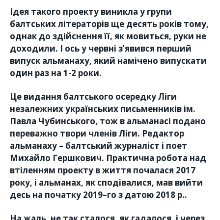
Ідея такого проекту виникла у групи
балтських літераторів ще десять років тому,
однак до здійснення її, як мовиться, руки не
доходили. І ось у червні з’явився перший
випуск альманаху, який намічено випускати
один раз на 1-2 роки.
Це видання балтського осередку Ліги
незалежних українських письменників ім.
Павла Чубинського, тож в альманасі подано
переважно твори членів Ліги. Редактор
альманаху – балтський журналіст і поет
Михайло Гершкович. Практична робота над
втіленням проекту в життя почалася 2017
року, і альманах, як сподівалися, мав вийти
десь на початку 2019–го з датою 2018 р..
На жаль, не так сталося, як гадалося, і через