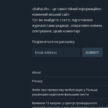
«BaltaLife» - це самостійний інформаційно-
новинний міський сайт.
Тут ви знайдете статті, підготовлені
журналістами редакції, оперативні новини,
опитування, цікаві коментарі.
Подписаться на рассылку:
About
Privacy
Фейк про примусову мобілізацію у Польщі:
українцям надіслали фальшиві листи
Виявили 13 хворих: у Центрі громадського
здоров’я ситуацію із метапневмовірусом назвал