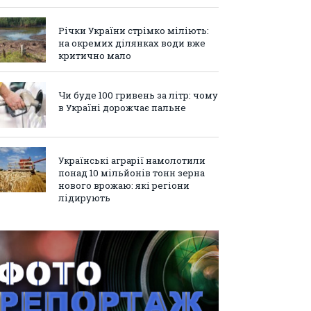
Річки України стрімко міліють:
на окремих ділянках води вже
критично мало
Чи буде 100 гривень за літр: чому
в Україні дорожчає пальне
Українські аграрії намолотили
понад 10 мільйонів тонн зерна
нового врожаю: які регіони
лідирують