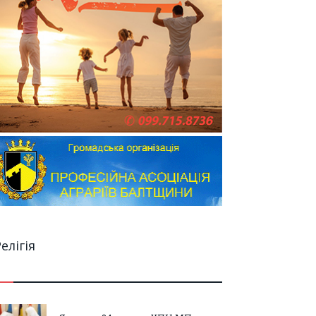
елігія