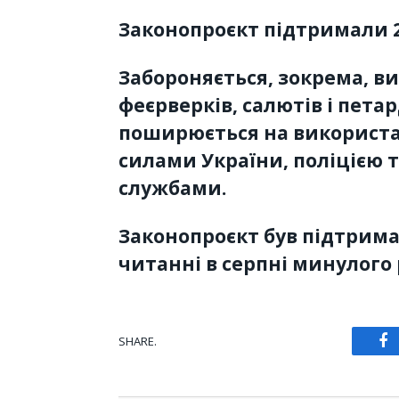
Законопроєкт підтримали 2
Забороняється, зокрема, в
феєрверків, салютів і пета
поширюється на використа
силами України, поліцією 
службами.
Законопроєкт був підтрим
читанні в серпні минулого 
SHARE.
Fa