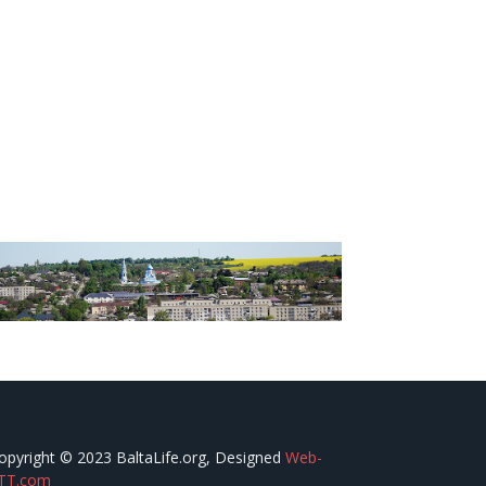
opyright © 2023 BaltaLife.org, Designed
Web-
TT.com