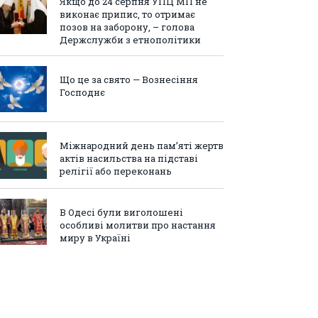
Якщо до 24 серпня УПЦ МП не
виконає припис, то отримає
позов на заборону, – голова
Держслужби з етнополітики
Що це за свято — Вознесіння
Господнє
Міжнародний день пам’яті жертв
актів насильства на підставі
релігії або переконань
В Одесі були виголошені
особливі молитви про настання
миру в Україні