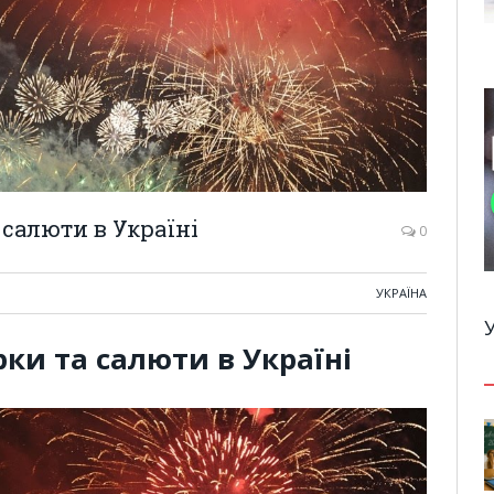
 салюти в Україні
0
УКРАЇНА
ки та салюти в Україні