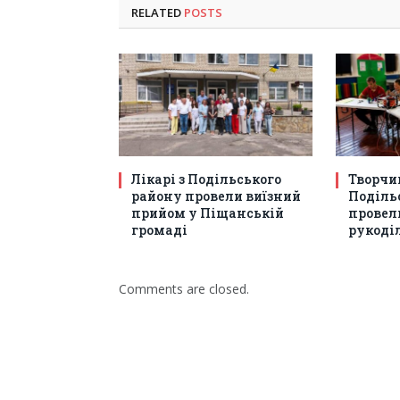
RELATED
POSTS
Лікарі з Подільського
Творчий
району провели виїзний
Подільс
прийом у Піщанській
провели
громаді
рукоді
Comments are closed.