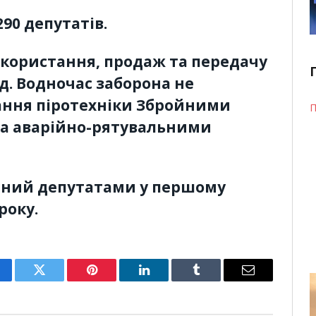
90 депутатів.
икористання, продаж та передачу
рд. Водночас заборона не
ння піротехніки Збройними
П
та аварійно-рятувальними
аний депутатами у першому
року.
cebook
Twitter
Pinterest
LinkedIn
Tumblr
Email