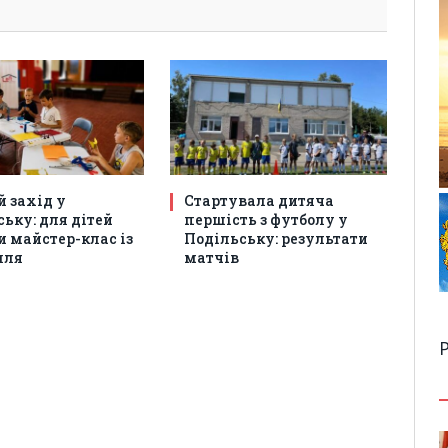
 захід у
Стартувала дитяча
ьку: для дітей
першість з футболу у
 майстер-клас із
Подільську: результати
лля
матчів
Р