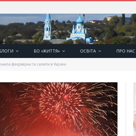
БЛОГИ
БО «ЖИТТЯ»
ОСВІТА
ПРО НАС
нила феєрверки та салюти в Україні