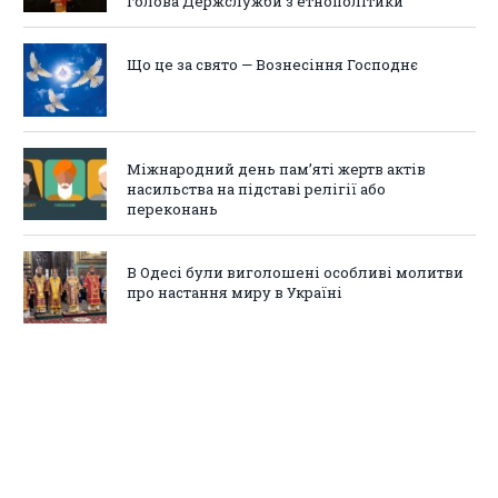
голова Держслужби з етнополітики
Що це за свято — Вознесіння Господнє
Міжнародний день пам’яті жертв актів
насильства на підставі релігії або
переконань
В Одесі були виголошені особливі молитви
про настання миру в Україні