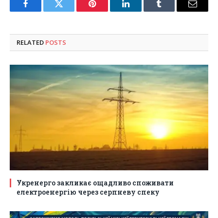
Facebook
Twitter
Pinterest
LinkedIn
Tumblr
Email
RELATED
POSTS
Укренерго закликає ощадливо споживати
електроенергію через серпневу спеку