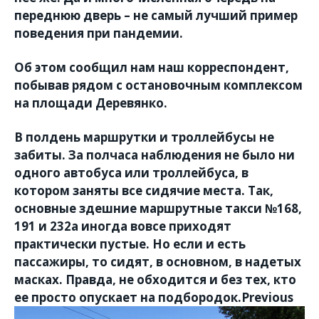
переднюю дверь – не самый лучший пример
поведения при пандемии.
Об этом сообщил нам наш корреспондент,
побывав рядом с остановочным комплексом
на площади Деревянко.
В полдень маршрутки и троллейбусы не
забиты. За полчаса наблюдения не было ни
одного автобуса или троллейбуса, в
котором заняты все сидячие места. Так,
основные здешние маршрутные такси №168,
191 и 232а иногда вовсе приходят
практически пустые. Но если и есть
пассажиры, то сидят, в основном, в надетых
масках. Правда, не обходится и без тех, кто
ее просто опускает на подбородок.Previous