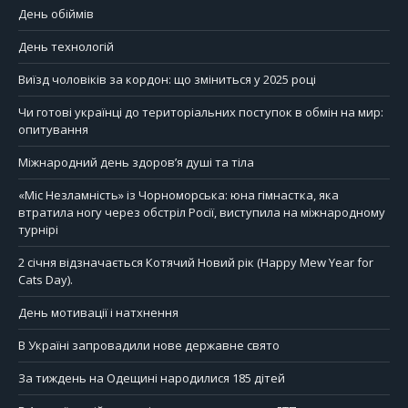
День обіймів
День технологій
Виїзд чоловіків за кордон: що зміниться у 2025 році
Чи готові українці до територіальних поступок в обмін на мир:
опитування
Міжнародний день здоров’я душі та тіла
«Міс Незламність» із Чорноморська: юна гімнастка, яка
втратила ногу через обстріл Росії, виступила на міжнародному
турнірі
2 січня відзначається Котячий Новий рік (Happy Mew Year for
Cats Day).
День мотивації і натхнення
В Україні запровадили нове державне свято
За тиждень на Одещині народилися 185 дітей