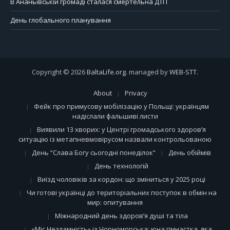
В Ананьївській громаді сталася смертельна ДТП
День глобального планування
Copyright © 2026
BaltaLife.org
. managed by
WEB-STT
.
About
Privacy
Фейк про примусову мобілізацію у Польщі: українцям
надіслали фальшиві листи
Виявили 13 хворих: у Центрі громадського здоров’я
ситуацію із метапневмовірусом назвали контрольованою
День “Слава Богу сьогодні понеділок”
День обіймів
День технологій
Виїзд чоловіків за кордон: що зміниться у 2025 році
Чи готові українці до територіальних поступок в обмін на
мир: опитування
Міжнародний день здоров’я душі та тіла
«Міс Незламність» із Чорноморська: юна гімнастка, яка