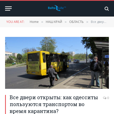
YOU ARE AT:
Home
НАШ КРАЙ
ОБЛАСТЬ
Все двери открыты: как одесситы пользуются транспортом во время карантина?
»
»
»
Все двери открыты: как одесситы
0
пользуются транспортом во
время карантина?