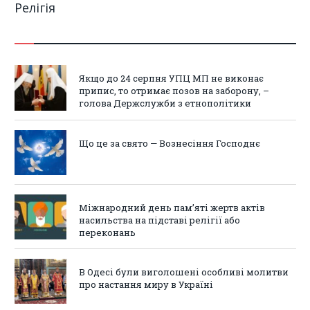
Релігія
Якщо до 24 серпня УПЦ МП не виконає
припис, то отримає позов на заборону, –
голова Держслужби з етнополітики
Що це за свято — Вознесіння Господнє
Міжнародний день пам’яті жертв актів
насильства на підставі релігії або
переконань
В Одесі були виголошені особливі молитви
про настання миру в Україні