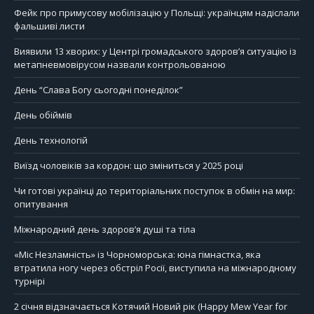
Фейк про примусову мобілізацію у Польщі: українцям надіслали
фальшиві листи
Виявили 13 хворих: у Центрі громадського здоров’я ситуацію із
метапневмовірусом назвали контрольованою
День “Слава Богу сьогодні понеділок”
День обіймів
День технологій
Виїзд чоловіків за кордон: що зміниться у 2025 році
Чи готові українці до територіальних поступок в обмін на мир:
опитування
Міжнародний день здоров’я душі та тіла
«Міс Незламність» із Чорноморська: юна гімнастка, яка
втратила ногу через обстріл Росії, виступила на міжнародному
турнірі
2 січня відзначається Котячий Новий рік (Happy Mew Year for