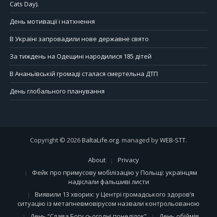
Cats Day).
День мотивації і натхнення
В Україні запровадили нове державне свято
За тиждень на Одещині народилися 185 дітей
В Ананьївській громаді сталася смертельна ДТП
День глобального планування
Copyright © 2026
BaltaLife.org
. managed by
WEB-STT
.
About
Privacy
Фейк про примусову мобілізацію у Польщі: українцям
надіслали фальшиві листи
Виявили 13 хворих: у Центрі громадського здоров’я
ситуацію із метапневмовірусом назвали контрольованою
День “Слава Богу сьогодні понеділок”
День обіймів