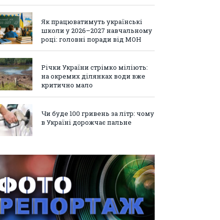
Як працюватимуть українські
школи у 2026–2027 навчальному
році: головні поради від МОН
Річки України стрімко міліють:
на окремих ділянках води вже
критично мало
Чи буде 100 гривень за літр: чому
в Україні дорожчає пальне