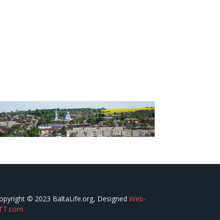
opyright © 2023 BaltaLife.org, Designed
Web-
TT.com