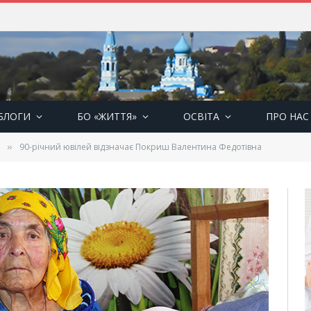
БЛОГИ
БО «ЖИТТЯ»
ОСВІТА
ПРО НАС
90-річний ювілей відзначає Покриш Валентина Федотівна
»