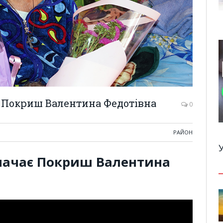
є Покриш Валентина Федотівна
0
РАЙОН
значає Покриш Валентина