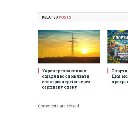
RELATED
POSTS
Укренерго закликає
Спорти
ощадливо споживати
Дня мол
електроенергію через
програм
серпневу спеку
Comments are closed.