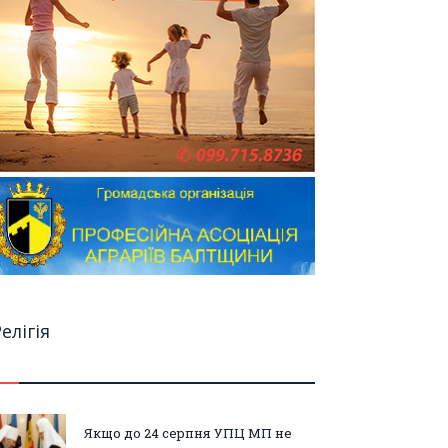
елігія
Якщо до 24 серпня УПЦ МП не