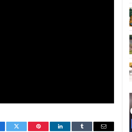
cebook
Twitter
Pinterest
LinkedIn
Tumblr
Email