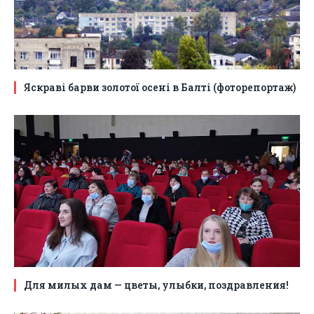
Яскраві барви золотої осені в Балті (фоторепортаж)
Для милых дам — цветы, улыбки, поздравления!