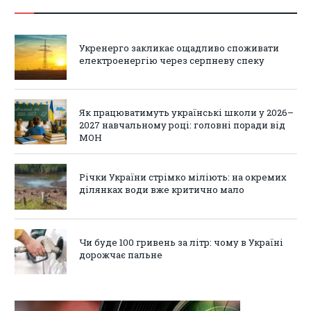
Укренерго закликає ощадливо споживати
електроенергію через серпневу спеку
Як працюватимуть українські школи у 2026–
2027 навчальному році: головні поради від
МОН
Річки України стрімко міліють: на окремих
ділянках води вже критично мало
Чи буде 100 гривень за літр: чому в Україні
дорожчає пальне