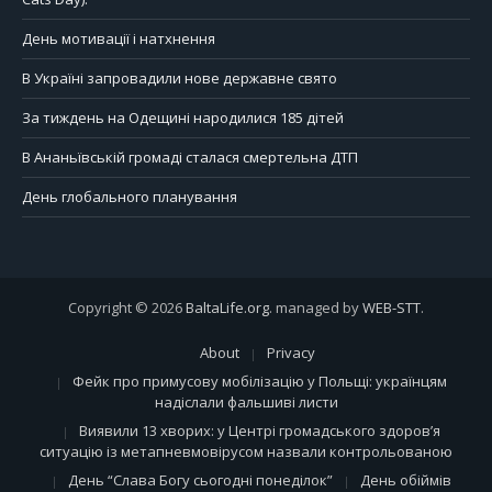
День мотивації і натхнення
В Україні запровадили нове державне свято
За тиждень на Одещині народилися 185 дітей
В Ананьївській громаді сталася смертельна ДТП
День глобального планування
Copyright © 2026
BaltaLife.org
. managed by
WEB-STT
.
About
Privacy
Фейк про примусову мобілізацію у Польщі: українцям
надіслали фальшиві листи
Виявили 13 хворих: у Центрі громадського здоров’я
ситуацію із метапневмовірусом назвали контрольованою
День “Слава Богу сьогодні понеділок”
День обіймів