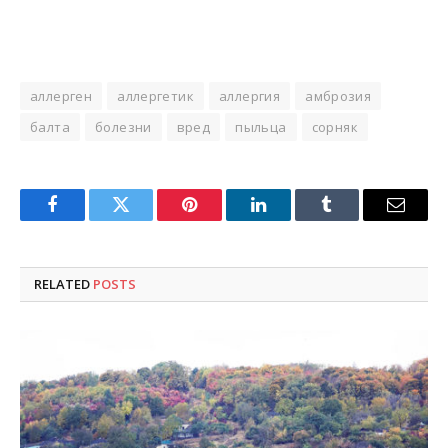
аллерген
аллергетик
аллергия
амброзия
балта
болезни
вред
пыльца
сорняк
Facebook
Twitter
Pinterest
LinkedIn
Tumblr
Email
RELATED
POSTS