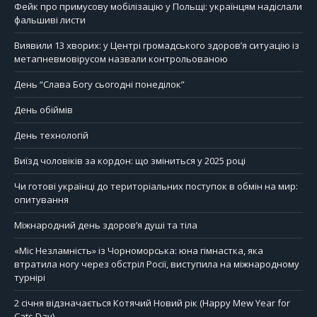
Фейк про примусову мобілізацію у Польщі: українцям надіслали
фальшиві листи
Виявили 13 хворих: у Центрі громадського здоров’я ситуацію із
метапневмовірусом назвали контрольованою
День “Слава Богу сьогодні понеділок”
День обіймів
День технологій
Виїзд чоловіків за кордон: що зміниться у 2025 році
Чи готові українці до територіальних поступок в обмін на мир:
опитування
Міжнародний день здоров’я душі та тіла
«Міс Незламність» із Чорноморська: юна гімнастка, яка
втратила ногу через обстріл Росії, виступила на міжнародному
турнірі
2 січня відзначається Котячий Новий рік (Happy Mew Year for
Cats Day).