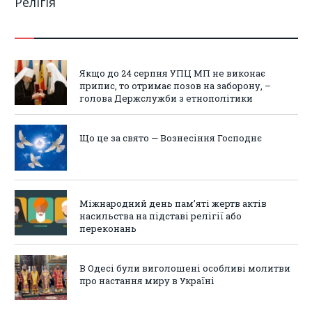
Релігія
Якщо до 24 серпня УПЦ МП не виконає
припис, то отримає позов на заборону, –
голова Держслужби з етнополітики
Що це за свято — Вознесіння Господнє
Міжнародний день пам’яті жертв актів
насильства на підставі релігії або
переконань
В Одесі були виголошені особливі молитви
про настання миру в Україні