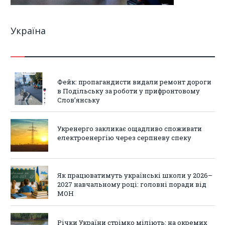
Україна
Фейк: пропагандисти видали ремонт дороги
в Подільську за роботи у прифронтовому
Слов’янську
Укренерго закликає ощадливо споживати
електроенергію через серпневу спеку
Як працюватимуть українські школи у 2026–
2027 навчальному році: головні поради від
МОН
Річки України стрімко міліють: на окремих