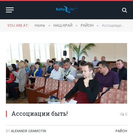
YOU ARE AT:
Home
НАШ КРАЙ
РАЙОН
Ассоциации быть!
»
»
»
Ассоциации быть!
0
BY
ALEXANDR GRAMOTIN
РАЙОН