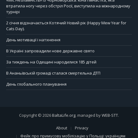
«Міс Незламність» із Чорноморська: юна гімнастка, яка
втратила ногу через обстріл Росії, виступила на міжнародному
турнірі
2 січня відзначається Котячий Новий рік (Happy Mew Year for
Cats Day).
День мотивації і натхнення
В Україні запровадили нове державне свято
За тиждень на Одещині народилися 185 дітей
В Ананьївській громаді сталася смертельна ДТП
День глобального планування
Copyright © 2026
BaltaLife.org
. managed by
WEB-STT
.
About
Privacy
Фейк про примусову мобілізацію у Польщі: українцям