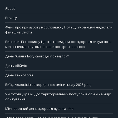
About
Privacy
Фейк про примусову мобілізацію у Польщі: українцям надіслали
фальшиві листи
Виявили 13 хворих: у Центрі громадського здоров’я ситуацію із
метапневмовірусом назвали контрольованою
День “Слава Богу сьогодні понеділок”
День обіймів
День технологій
Виїзд чоловіків за кордон: що зміниться у 2025 році
Чи готові українці до територіальних поступок в обмін на мир:
опитування
Міжнародний день здоров’я душі та тіла