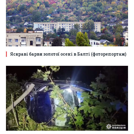
Яскраві барви золотої осені в Балті (фоторепортаж)