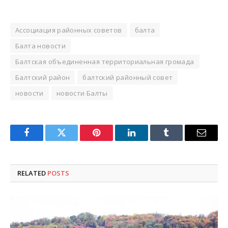
Ассоциация районных советов
балта
Балта новости
Балтская объединенная территориальная громада
Балтский район
балтский районный совет
новости
новости Балты
Facebook
Twitter
Pinterest
LinkedIn
Tumblr
Email
RELATED
POSTS