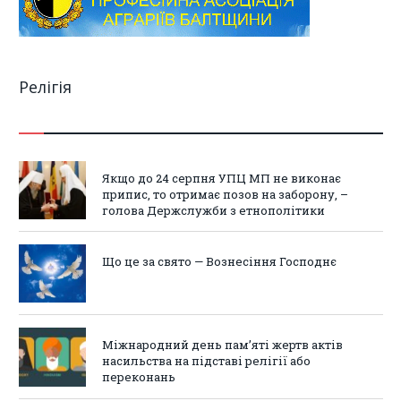
Релігія
Якщо до 24 серпня УПЦ МП не виконає
припис, то отримає позов на заборону, –
голова Держслужби з етнополітики
Що це за свято — Вознесіння Господнє
Міжнародний день пам’яті жертв актів
насильства на підставі релігії або
переконань