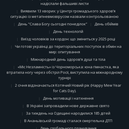
надіслали фальшиві листи
Виявили 13 хворих: у Центрі громадського здоров’я
ситуацію із метапневмовірусом назвали контрольованою
День “Слава Богу сьогодні понеділок”
День обіймів
День технологій
Виїзд чоловіків за кордон: що зміниться у 2025 році
Чи готові українці до територіальних поступок в обмін на
мир: опитування
Міжнародний день здоров’я душі та тіла
«Міс Незламність» із Чорноморська: юна гімнастка, яка
втратила ногу через обстріл Росії, виступила на міжнародному
турнірі
2 січня відзначається Котячий Новий рік (Happy Mew Year
for Cats Day).
День мотивації і натхнення
В Україні запровадили нове державне свято
За тиждень на Одещині народилися 185 дітей
В Ананьївській громаді сталася смертельна ДТП
День глобального планування