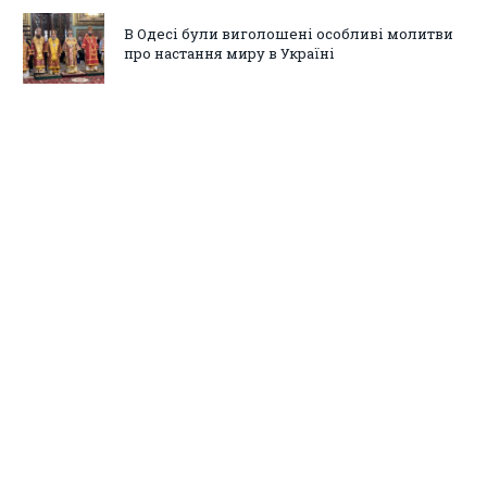
В Одесі були виголошені особливі молитви
про настання миру в Україні