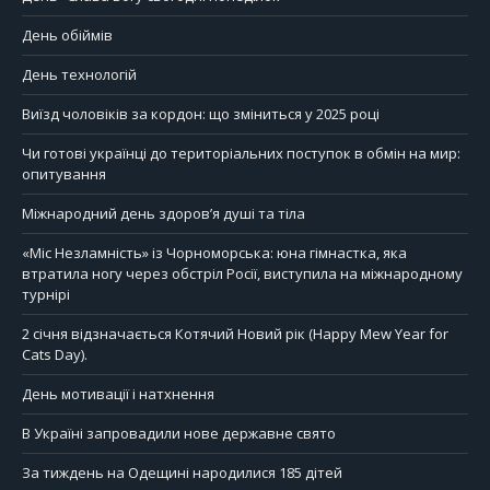
День обіймів
День технологій
Виїзд чоловіків за кордон: що зміниться у 2025 році
Чи готові українці до територіальних поступок в обмін на мир:
опитування
Міжнародний день здоров’я душі та тіла
«Міс Незламність» із Чорноморська: юна гімнастка, яка
втратила ногу через обстріл Росії, виступила на міжнародному
турнірі
2 січня відзначається Котячий Новий рік (Happy Mew Year for
Cats Day).
День мотивації і натхнення
В Україні запровадили нове державне свято
За тиждень на Одещині народилися 185 дітей