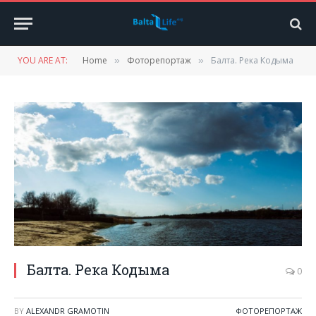
YOU ARE AT:
Home
Фоторепортаж
Балта. Река Кодыма
»
»
Балта. Река Кодыма
0
BY
ALEXANDR GRAMOTIN
ФОТОРЕПОРТАЖ