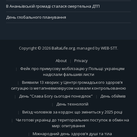
В Ананьївській громаді сталася смертельна ДТП
День глобального планування
Copyright © 2026
BaltaLife.org
. managed by
WEB-STT
.
About
Privacy
Фейк про примусову мобілізацію у Польщі: українцям
надіслали фальшиві листи
Виявили 13 хворих: у Центрі громадського здоров’я
ситуацію із метапневмовірусом назвали контрольованою
День “Слава Богу сьогодні понеділок”
День обіймів
День технологій
Виїзд чоловіків за кордон: що зміниться у 2025 році
Чи готові українці до територіальних поступок в обмін на
мир: опитування
Міжнародний день здоров’я душі та тіла