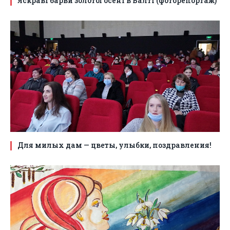
Яскраві барви золотої осені в Балті (фоторепортаж)
Для милых дам — цветы, улыбки, поздравления!