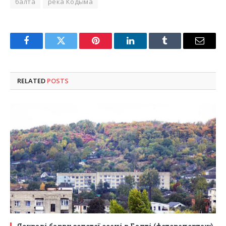
балта
река Кодыма
Facebook
Twitter
Pinterest
LinkedIn
Tumblr
Email
RELATED
POSTS