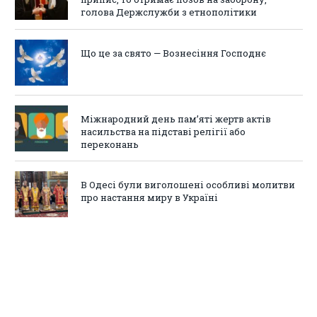
голова Держслужби з етнополітики
Що це за свято — Вознесіння Господнє
Міжнародний день пам’яті жертв актів
насильства на підставі релігії або
переконань
В Одесі були виголошені особливі молитви
про настання миру в Україні