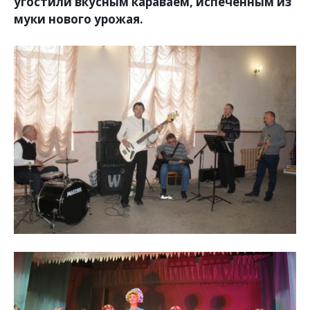
угостили вкусным караваем, испеченным из
муки нового урожая.