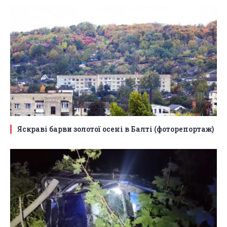
Яскраві барви золотої осені в Балті (фоторепортаж)