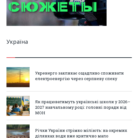
Україна
Укренерго закликає ощадливо споживати
електроенергію через серпневу спеку
Як працюватимуть українські школи у 2026–
2027 навчальному році: головні поради від
МОН
Річки України стрімко міліють: на окремих
ділянках води вже критично мало