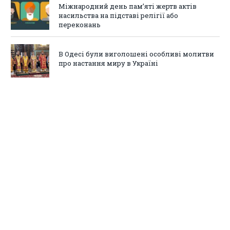
Міжнародний день пам’яті жертв актів
насильства на підставі релігії або
переконань
В Одесі були виголошені особливі молитви
про настання миру в Україні