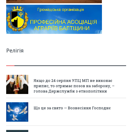
Релігія
Якщо до 24 серпня УПЦ МП не виконає
припис, то отримає позов на заборону, –
голова Держслужби з етнополітики
Що це за свято — Вознесіння Господнє