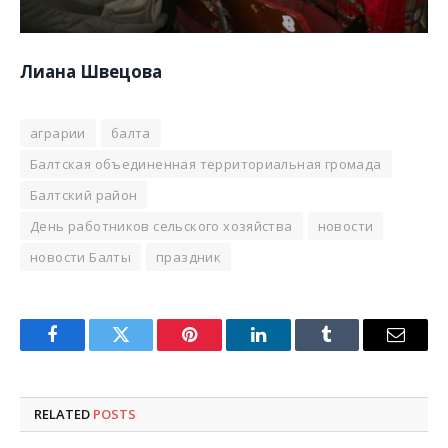
Лиана Швецова
аграрии
балта
Балтская объединенная территориальная громада
Балтский район
День работников сельского хозяйства
новости
новости Балты
праздник
Facebook
Twitter
Pinterest
LinkedIn
Tumblr
Email
RELATED
POSTS