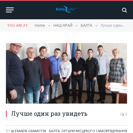
YOU ARE AT:
Home
НАШ КРАЙ
БАЛТА
Лучше один раз увидеть
»
»
»
Лучше один раз увидеть
0
BY
ALEXANDR GRAMOTIN
БАЛТА
,
ОРГАНИ МІСЦЕВОГО САМОВРЯДУВАННЯ