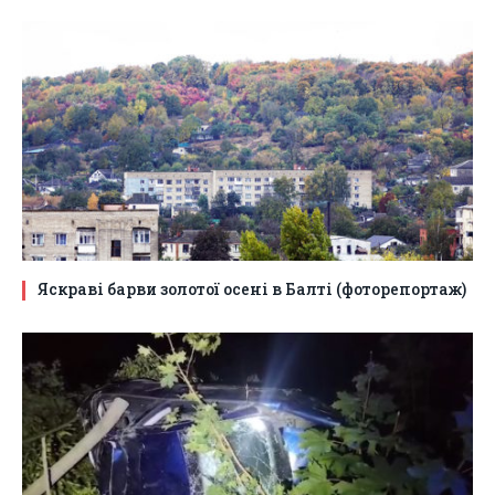
Яскраві барви золотої осені в Балті (фоторепортаж)