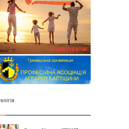
елігія