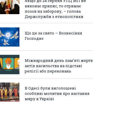
Якщо до 24 серпня УПЦ МП не
виконає припис, то отримає
позов на заборону, – голова
Держслужби з етнополітики
Що це за свято — Вознесіння
Господнє
Міжнародний день пам’яті жертв
актів насильства на підставі
релігії або переконань
В Одесі були виголошені
особливі молитви про настання
миру в Україні