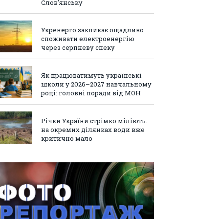
Слов’янську
Укренерго закликає ощадливо
споживати електроенергію
через серпневу спеку
Як працюватимуть українські
школи у 2026–2027 навчальному
році: головні поради від МОН
Річки України стрімко міліють:
на окремих ділянках води вже
критично мало