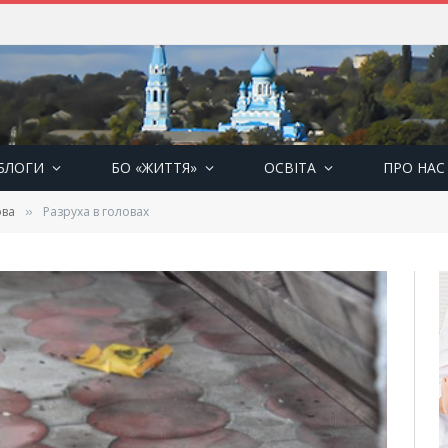
БЛОГИ
БО «ЖИТТЯ»
ОСВІТА
ПРО НАС
ова
Разруха в головах
»