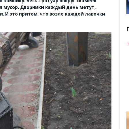
 помойку. Весь тротуар вокруг скамеек
я мусор. Дворники каждый день метут,
. И это притом, что возле каждой лавочки
П