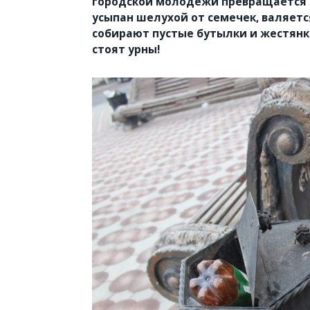
городской молодежи превращается в
усыпан шелухой от семечек, валяетс
собирают пустые бутылки и жестянки
стоят урны!