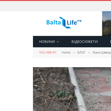
НОВИНИ
ВІДЕОСЮЖЕТИ
YOU ARE AT:
Home
БЛОГ
Ліана Швец
»
»