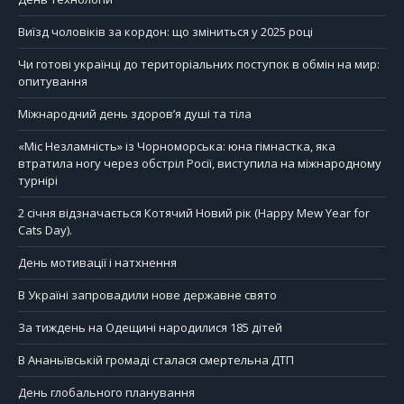
Виїзд чоловіків за кордон: що зміниться у 2025 році
Чи готові українці до територіальних поступок в обмін на мир:
опитування
Міжнародний день здоров’я душі та тіла
«Міс Незламність» із Чорноморська: юна гімнастка, яка
втратила ногу через обстріл Росії, виступила на міжнародному
турнірі
2 січня відзначається Котячий Новий рік (Happy Mew Year for
Cats Day).
День мотивації і натхнення
В Україні запровадили нове державне свято
За тиждень на Одещині народилися 185 дітей
В Ананьївській громаді сталася смертельна ДТП
День глобального планування