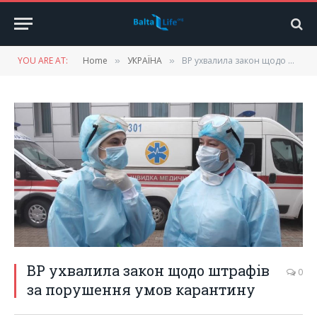
YOU ARE AT:
Home
УКРАЇНА
ВР ухвалила закон щодо штрафів за порушення умов карантину
»
»
ВР ухвалила закон щодо штрафів
0
за порушення умов карантину