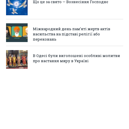
Що це за свято — Вознесіння Господнє
Міжнародний день пам’яті жертв актів
насильства на підставі релігії або
переконань
В Одесі були виголошені особливі молитви
про настання миру в Україні