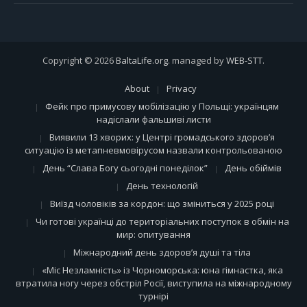
Copyright © 2026
BaltaLife.org
. managed by
WEB-STT
.
About
Privacy
Фейк про примусову мобілізацію у Польщі: українцям
надіслали фальшиві листи
Виявили 13 хворих: у Центрі громадського здоров’я
ситуацію із метапневмовірусом назвали контрольованою
День “Слава Богу сьогодні понеділок”
День обіймів
День технологій
Виїзд чоловіків за кордон: що зміниться у 2025 році
Чи готові українці до територіальних поступок в обмін на
мир: опитування
Міжнародний день здоров’я душі та тіла
«Міс Незламність» із Чорноморська: юна гімнастка, яка
втратила ногу через обстріл Росії, виступила на міжнародному
турнірі