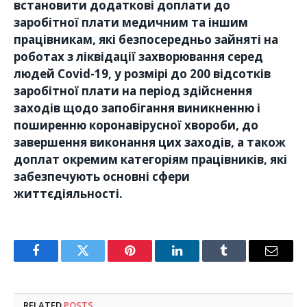
встановити додаткові доплати до
заробітної плати медичним та іншим
працівникам, які безпосередньо зайняті на
роботах з ліквідації захворювання серед
людей Covid-19, у розмірі до 200 відсотків
заробітної плати на період здійснення
заходів щодо запобігання виникненню і
поширенню коронавірусної хвороби, до
завершення виконання цих заходів, а також
доплат окремим категоріям працівників, які
забезпечують основні сфери
життєдіяльності.
Facebook
Twitter
Pinterest
LinkedIn
Tumblr
Email
RELATED
POSTS